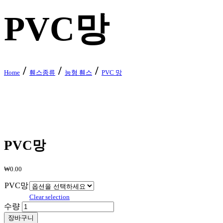
PVC망
/
/
/
Home
휀스종류
능형 휀스
PVC 망
PVC망
₩
0.00
PVC망
Clear selection
수량
장바구니