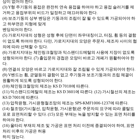
상이 없어야 한다.
(3) Y형 주기둥의 용접은 완전히 연속 용접을 하여야 하고 용접 슬러거를 제
거하고 용접부위의 비드가 일정하고 매끄러워야 한다.
(4) 보조기둥의 상부 벤딩은 기둥과의 조립이 잘 될 수 있도록 가공되어야 하
고 하부면은 지형에 맞게
벤딩되어야 한다.
(5) 가로지지대의 성형은 성형 후에 단면이 좌우대칭이고, 터짐, 휨 등의 결함
이 없도록 하여야 한다. 다만, 가로지지대의 모양은 주문자
․
제조자 사이의 협
의에 따라 선택할 수 있다.
(6) 가로지지대는 체인링크철망과 익스팬디드메탈의 사용에 지장이 없도록
성형되어야 한다. (7) 출입문의 경첩은 모양이 바르고 개폐가 원활하여야 한
다.
(8) 연결쇠 모양은 바르고 가로지지대와 잘 조립될 수 있게 가공되어야 한다.
(9) V벤드는 휨, 균열등의 결함이 없고 주기둥과 보조기둥과의 조립 체결이
원활하게 되도록 성형되어야 한다.
(10) 체인링크철망의 제조는 KS D 7018에 따른다.
(11) 익스팬디드메탈의 제조는 KS D 3601에 따른다. (12) 가시철선의 제조는
KS D 7001에 따른다.
(13) 압착윤형, 가시윤형철조망의 제조는 SPS-KMF1006-1237에 따른다.
(14) 철조망(가시철선, 압착윤형, 가시윤형)은 주문자의 요구에 따라 콜탈도
포로 표면처리할 수 있다. (15) 모든 부재는 녹을 방지할 수 있는 표면 처리를
하여야 한다.
(16) 울타리 부재의 제조 및 가공은 표면 처리 이전에 종결되어야 하며, 표면
처리 이후의 가공은 허용
하지 않는다.