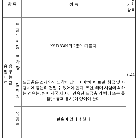
항 목
성 능
시험
항목
도
금
두
께
KS D 8309의 2종에 따른다.
및
부
착
용 융
량
알 루
8.2.1
미 늄
도금층은 소재와의 밀착이 잘 되어야 하며, 보관, 취급 및 사
도 금
밀
용시에 충분히 견딜 수 있어야 한다. 또한, 해머 시험에 의하
착
는 경우는, 해머 자국 사이에 연속된 도금층 의 박리 또는 들
성
뜸(부품과 유사)이 없어야 한다.
유
공
핀홀이 없어야 한다.
도