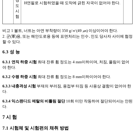
경
H연필로 시험하였을 때 도막에 긁힌 자국이 없어야 한다.
도
시
험
비고 1 볼트, 너트는 아연 부착량이 350 g/㎡(49 ㎛) 이상이어야 한다.
2. 군(軍)용, 또는 해안도로용 등에 표면처리는 인수
․
인도 당사자 사이에 협정
할 수 있다.
6.3 성 능
6.3.1 연직 하중 시험
최대 잔류 휨 정도는 4 mm이하이며, 처짐, 풀림이 없어
야 한다.
6.3.2 수평 하중 시험
최대 잔류 휨 정도는 8 mm이하이어야 한다.
6.3.3 내충격성 시험
부재의 부러짐, 용접부 터짐 등 사용상 결함이 없어야 한
다.
6.3.4 익스팬디드 메탈의 비틀림 절단
10회 미만 작동하여 절단되어서는 안된
다.
7 시 험
7.1 시험체 및 시험편의 채취 방법