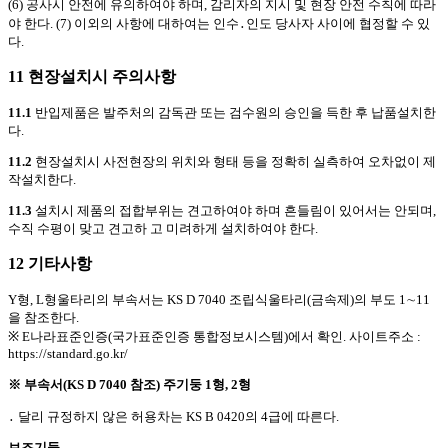
(6) 공사시 안전에 유의하여야 하며, 감리자의 지시 및 현장 안전 수칙에 따라
야 한다. (7) 이외의 사항에 대하여는 인수
․
인도 당사자 사이에 협정할 수 있
다.
11 현장설치시 주의사항
11.1
반입제품은 발주처의 감독관 또는 검수원의 승인을 득한 후 납품설치한
다.
11.2
현장설치시 사전현장의 위치와 형태 등을 정확히 실측하여 오차없이 제
작설치한다.
11.3
설치시 제품의 접합부위는 견고하여야 하며 흔들림이 있어서는 안되며,
수직 수평이 맞고 견고하 고 미려하게 설치하여야 한다.
12 기타사항
Y형, L형울타리의 부속서는 KS D 7040 조립식울타리(금속제)의 부도 1∼11
을 참조한다.
※ E나라표준인증(국가표준인증 통합정보시스템)에서 확인. 사이트주소 :
https://standard.go.kr/
※ 부속서(KS D 7040 참조) 주기둥 1형, 2형
․
달리 규정하지 않은 허용차는 KS B 0420의 4급에 따른다.
보조기둥