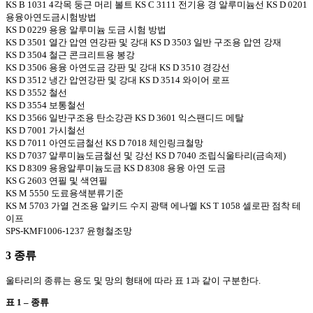
KS B 1031 4각목 둥근 머리 볼트 KS C 3111 전기용 경 알루미늄선 KS D 0201
용융아연도금시험방법
KS D 0229 용융 알루미늄 도금 시험 방법
KS D 3501 열간 압연 연강판 및 강대 KS D 3503 일반 구조용 압연 강재
KS D 3504 철근 콘크리트용 봉강
KS D 3506 용융 아연도금 강판 및 강대 KS D 3510 경강선
KS D 3512 냉간 압연강판 및 강대 KS D 3514 와이어 로프
KS D 3552 철선
KS D 3554 보통철선
KS D 3566 일반구조용 탄소강관 KS D 3601 익스팬디드 메탈
KS D 7001 가시철선
KS D 7011 아연도금철선 KS D 7018 체인링크철망
KS D 7037 알루미늄도금철선 및 강선 KS D 7040 조립식울타리(금속제)
KS D 8309 용융알루미늄도금 KS D 8308 용융 아연 도금
KS G 2603 연필 및 색연필
KS M 5550 도료용색분류기준
KS M 5703 가열 건조용 알키드 수지 광택 에나멜 KS T 1058 셀로판 점착 테
이프
SPS-KMF1006-1237 윤형철조망
3 종류
울타리의 종류는 용도 및 망의 형태에 따라 표 1과 같이 구분한다.
표 1 – 종류