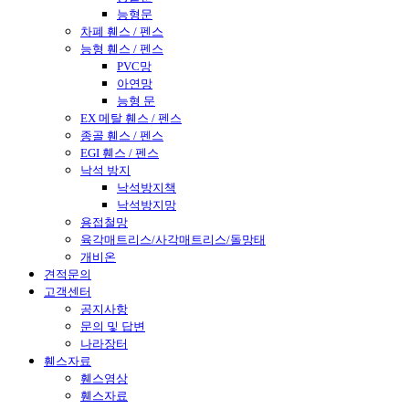
능형문
차폐 휀스 / 펜스
능형 휀스 / 펜스
PVC망
아연망
능형 문
EX 메탈 휀스 / 펜스
종골 휀스 / 펜스
EGI 휀스 / 펜스
낙석 방지
낙석방지책
낙석방지망
용접철망
육각매트리스/사각매트리스/돌망태
개비온
견적문의
고객센터
공지사항
문의 및 답변
나라장터
휀스자료
휀스영상
휀스자료