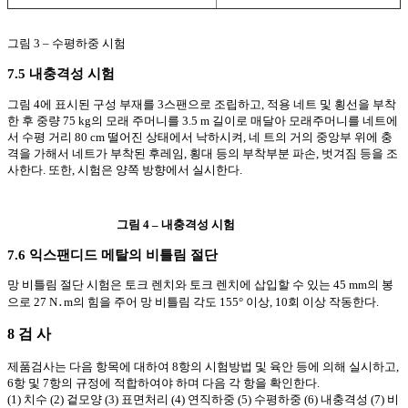
그림 3 – 수평하중 시험
7.5 내충격성 시험
그림 4에 표시된 구성 부재를 3스팬으로 조립하고, 적용 네트 및 횡선을 부착
한 후 중량 75 kg의 모래 주머니를 3.5 m 길이로 매달아 모래주머니를 네트에
서 수평 거리 80 cm 떨어진 상태에서 낙하시켜, 네 트의 거의 중앙부 위에 충
격을 가해서 네트가 부착된 후레임, 횡대 등의 부착부분 파손, 벗겨짐 등을 조
사한다. 또한, 시험은 양쪽 방향에서 실시한다.
그림 4 – 내충격성 시험
7.6 익스팬디드 메탈의 비틀림 절단
망 비틀림 절단 시험은 토크 렌치와 토크 렌치에 삽입할 수 있는 45 mm의 봉
으로 27 N
․
m의 힘을 주어 망 비틀림 각도 155° 이상, 10회 이상 작동한다.
8 검 사
제품검사는 다음 항목에 대하여 8항의 시험방법 및 육안 등에 의해 실시하고,
6항 및 7항의 규정에 적합하여야 하며 다음 각 항을 확인한다.
(1) 치수 (2) 겉모양 (3) 표면처리 (4) 연직하중 (5) 수평하중 (6) 내충격성 (7) 비