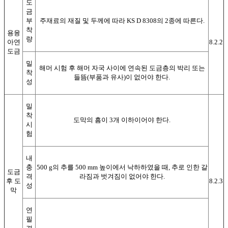
도
금
부
주재료의 재질 및 두께에 따라 KS D 8308의 2종에 따른다.
착
용융
량
아연
8.2.2
도금
밀
해머 시험 후 해머 자국 사이에 연속된 도금층의 박리 또는
착
들뜸(부품과 유사)이 없어야 한다.
성
밀
착
도막의 흠이 3개 이하이어야 한다.
시
험
내
충
500 g의 추를 500 mm 높이에서 낙하하였을 때, 추로 인한 갈
도금
격
라짐과 벗겨짐이 없어야 한다.
후 도
8.2.3
성
막
연
필