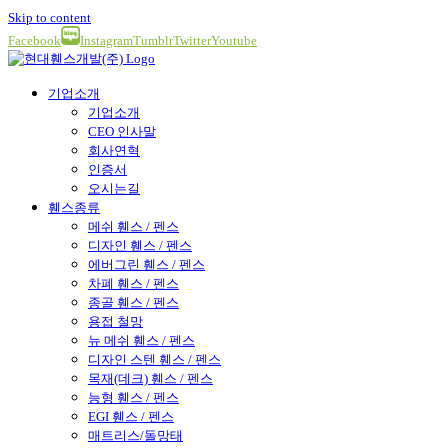
Skip to content
Facebook
Instagram
Tumblr
Twitter
Youtube
기업소개
기업소개
CEO 인사말
회사연혁
인증서
오시는길
휀스종류
메쉬 휀스 / 펜스
디자인 휀스 / 펜스
에버그린 휀스 / 펜스
차폐 휀스 / 펜스
종골 휀스 / 펜스
용접 철망
뉴 메쉬 휀스 / 펜스
디자인 스텐 휀스 / 펜스
목재(데크) 휀스 / 펜스
능형 휀스 / 펜스
EGI 휀스 / 펜스
매트리스/돌망태