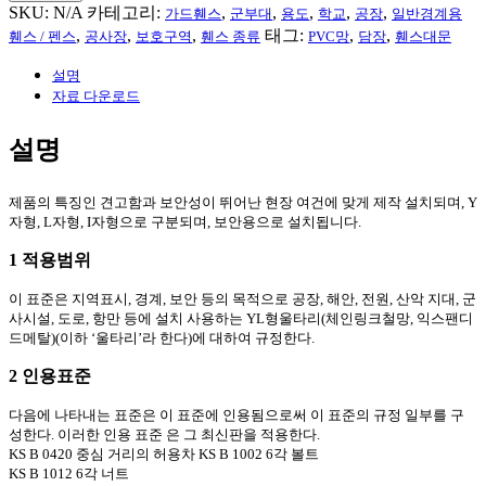
SKU:
N/A
카테고리:
,
,
,
,
,
가드휀스
군부대
용도
학교
공장
일반경계용
,
,
,
태그:
,
,
휀스 / 펜스
공사장
보호구역
휀스 종류
PVC망
담장
휀스대문
설명
자료 다운로드
설명
제품의 특징인 견고함과 보안성이 뛰어난 현장 여건에 맞게 제작 설치되며, Y
자형, L자형, I자형으로 구분되며, 보안용으로 설치됩니다.
1 적용범위
이 표준은 지역표시, 경계, 보안 등의 목적으로 공장, 해안, 전원, 산악 지대, 군
사시설, 도로, 항만 등에 설치 사용하는 YL형울타리(체인링크철망, 익스팬디
드메탈)(이하 ‘울타리’라 한다)에 대하여 규정한다.
2 인용표준
다음에 나타내는 표준은 이 표준에 인용됨으로써 이 표준의 규정 일부를 구
성한다. 이러한 인용 표준 은 그 최신판을 적용한다.
KS B 0420 중심 거리의 허용차 KS B 1002 6각 볼트
KS B 1012 6각 너트