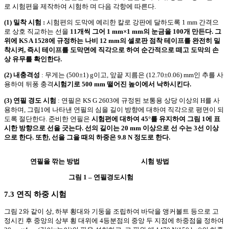
로 시험편을 제작하여 시험하 며 다음 각항에 따른다.
(1) 밀착 시험 :
시험편의 도막에 예리한 칼로 강판에 달하도록 1 mm 간격으
로 상호 직교하는 선을
11개씩 그어 1 mm×1 mm의 눈금을 100개 만든다. 그
위에 KS A 1528에 규정하는 나비 12 mm의 셀로판 점착 테이프를 완전히 밀
착시켜, 즉시 테이프를 도막면에 직각으로 하여 순간적으로 떼고 도막의 손
상 유무를 확인한다.
(2) 내충격성
: 무게는 (500±1) g이고, 앞끝 지름은 (12.70±0.06) mm인 추를 사
용하여 뒤퐁 충격
시험기로 500 mm 떨어진 높이에서 낙하시킨다.
(3) 연필 경도 시험
: 연필은 KS G 2603에 규정된 보통용 상당 이상의 H를 사
용하며, 그림1에 나타낸 연필의 심을 길이 방향에 대하여 직각으로 평면이 되
도록 절단한다. 준비한 연필은
시험편에 대하여 45°를 유지하여 그림 1에 표
시한 방향으로 선을 긋는다. 선의 길이는 20 mm 이상으로 선 수는 3선 이상
으로 한다. 또한, 선을 그을 때의 하중은 9.8 N 정도로 한다.
연필을 깎는 방법 시험 방법
그림 1 – 연필경도시험
7.3 연직 하중 시험
그림 2와 같이 상, 하부 횡대와 기둥을 조립하여 바닥을 앵커볼트 등으로 고
정시킨 후 중앙의 상부 횡 대위에 4등분점의 중앙 두 지점에 하중점을 정하여