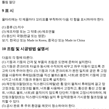
틀림 절단
9 표 시
울타리에는 각 제품마다 꼬리표를 부착하여 다음 각 항을 표시하여야 한다.
(1) 종류 (2) 치수
(3) 제조자명 또는 그 약호 (4) 제조연월
(5) 원산지 국명(한글 또는 영문)
보기. 한국산 또는 Made in Korea, 중국산 또는 Made in China
10 조립 및 시공방법 설명서
다음의 각 항에 따른다.
(1) 기둥과 기둥의 간격 및 부품의 조립은 도면에 준하여 설치한다.
(2) 기둥은 콘크리트 타설과 동시에 수직되게 세우고 좌우 이동이 없도록 견
고히 다져 주어야 한다. (3) 기둥과 기초 콘크리트가 완전 일치로 굳은 후 고정
판을 사용하여 후레임(동연)을 직선 볼트(L볼트, 너트)로 완전히 기둥에 고정
시키고 너트로 기둥과 유동이 없도록 설치한다.
(4) 체인링크철망(또는 익스팬디드메탈)은 휨 없이 펼쳐서 후레임에 걸고 망
고정크립, 망고정크립 볼트, 너트를 사용해서 고정하고, 횡선은 횡선 고정 볼
트, 너트(L 볼트, 너트)로 움직이지 않도록 단단히 기둥에 고정시켜야하며, 체
인링크철망(또는 익스팬디드메탈) 설치 후 압착윤형과 가시윤형 철조망을 설
치할 수 있다.
(5) 공사 완료 후 주위 환경을 깨끗이 청소하여야 한다.