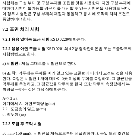
시험체는 구성 부재 및 구성 부재를 조립한 것을 사용한다. 다만 구성 부재에
대하여 시험이 불가능할 경우 이를 대신할 수 있는 시험편을 사용해도 된다.
이 경우 시험편은 구성 부재의 재질과 동일하고 동 시에 도막의 처리 조건도
동일하여야 한다.
7.2 표면 처리 시험
7.2.1 용융 알미늄 도금 시험
KS D 0229에 따른다.
7.2.2 용융 아연 도금 시험
KS D 0201의 4.2항 염화안티몬법 또는 도금막두께
시험방법으로 한다.
a) 시험편 :
제품 그대로를 시험편으로 한다.
b) 조 작
: 막두께는 두께를 미리 알고 있는 표준편에 따라서 교정된 것을 사용
한다. 측정은 시험편 1 개에 대하여 5곳 이상의 두께를 측정하고, 그 평균값을
막두께를 측정하고, 그 평균값을 막두께로 한다. 또한 막두께 측정값에서 부
착량을 구하는 것은 다음 식에 따른다.
A=7.2 x t
여기에서 A : 아연부착량 (g/m
)
2
7.2 : 도금층의 밀도 (g/m
)
3
t : 막두께 (㎛)
7.2.3 도금 후 도막 시험
50 mm×150 mm의 시험편을 제품으로부터 샘플링하거나, 동일 도장 조건으