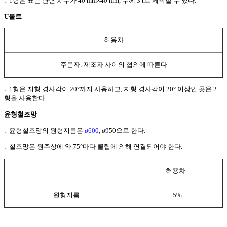
․
1형은 표준 단면 치수가 40 mm×40 mm, 두께 3 t로 제작할 수 있다.
U볼트
허용차
주문자
․
제조자 사이의 협의에 따른다
․
1형은 지형 경사각이 20°까지 사용하고, 지형 경사각이 20° 이상인 곳은 2
형을 사용한다.
윤형철조망
․
윤형철조망의 원형지름은
ø600
, ø950으로 한다.
․
철조망은 원주상에 약 75°마다 클립에 의해 연결되어야 한다.
허용차
원형지름
±5%