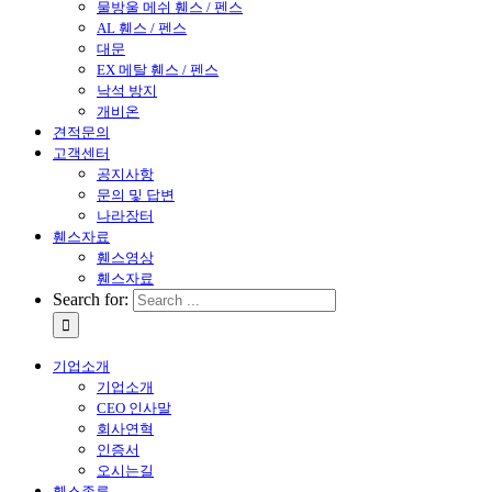
물방울 메쉬 휀스 / 펜스
AL 휀스 / 펜스
대문
EX 메탈 휀스 / 펜스
낙석 방지
개비온
견적문의
고객센터
공지사항
문의 및 답변
나라장터
휀스자료
휀스영상
휀스자료
Search for:
기업소개
기업소개
CEO 인사말
회사연혁
인증서
오시는길
휀스종류