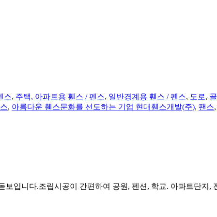
펜스
,
주택, 아파트용 휀스 / 펜스
,
일반경계용 휀스 / 펜스
,
도로
,
골
스
,
아름다운 휀스문화를 선도하는 기업 현대휀스개발(주)
,
팬스
입니다.조립시공이 간편하여 공원, 펜션, 학교. 아파트단지, 