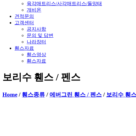
육각매트리스/사각매트리스/돌망태
개비온
견적문의
고객센터
공지사항
문의 및 답변
나라장터
휀스자료
휀스영상
휀스자료
보리수 휀스 / 펜스
Home
/
휀스종류
/
에버그린 휀스 / 펜스
/
보리수 휀스 