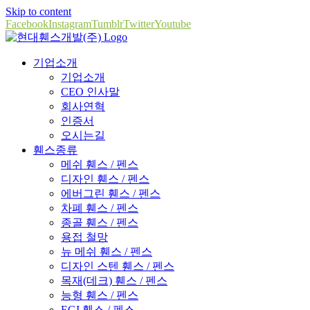
Skip to content
Facebook
Instagram
Tumblr
Twitter
Youtube
기업소개
기업소개
CEO 인사말
회사연혁
인증서
오시는길
휀스종류
메쉬 휀스 / 펜스
디자인 휀스 / 펜스
에버그린 휀스 / 펜스
차폐 휀스 / 펜스
종골 휀스 / 펜스
용접 철망
뉴 메쉬 휀스 / 펜스
디자인 스텐 휀스 / 펜스
목재(데크) 휀스 / 펜스
능형 휀스 / 펜스
EGI 휀스 / 펜스