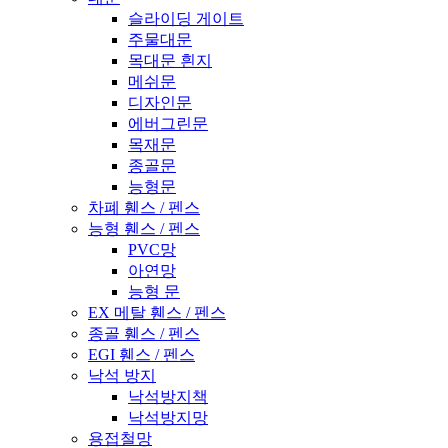
슬라이딩 게이트
주물대문
목대문 흰지
메쉬문
디자인문
에버그린문
목재문
종골문
능형문
차폐 휀스 / 펜스
능형 휀스 / 펜스
PVC망
아연망
능형 문
EX 메탈 휀스 / 펜스
종골 휀스 / 펜스
EGI 휀스 / 펜스
낙석 방지
낙석방지책
낙석방지망
용접철망