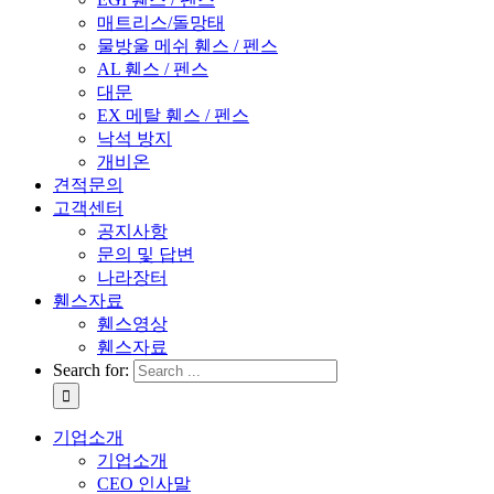
매트리스/돌망태
물방울 메쉬 휀스 / 펜스
AL 휀스 / 펜스
대문
EX 메탈 휀스 / 펜스
낙석 방지
개비온
견적문의
고객센터
공지사항
문의 및 답변
나라장터
휀스자료
휀스영상
휀스자료
Search for:
기업소개
기업소개
CEO 인사말