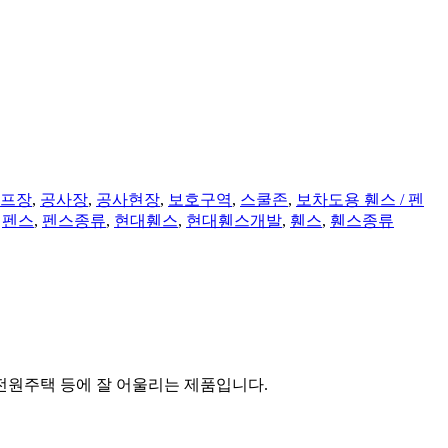
프장
,
공사장
,
공사현장
,
보호구역
,
스쿨존
,
보차도용 휀스 / 펜
,
펜스
,
펜스종류
,
현대휀스
,
현대휀스개발
,
휀스
,
휀스종류
전원주택 등에 잘 어울리는 제품입니다.