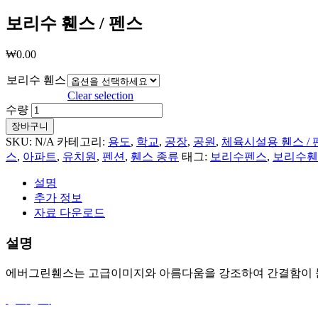
보리수 휀스 / 펜스
₩
0.00
보리수 휀스
Clear selection
수량
장바구니
SKU:
N/A
카테고리:
용도
,
학교
,
공장
,
공원
,
체육시설용 휀스 / 
스
,
아파트
,
유치원
,
펜션
,
휀스 종류
태그:
보리수펜스
,
보리수휀
설명
추가 정보
자료 다운로드
설명
에버그린휀스는 고급이미지와 아름다움을 강조하여 간결함이 돋보
견적문의