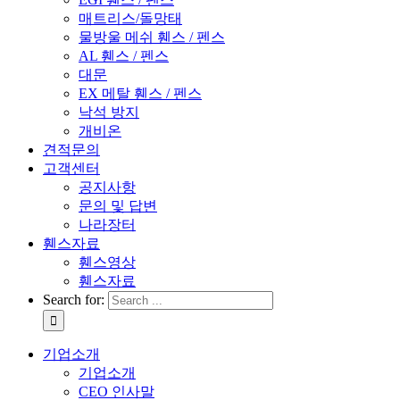
매트리스/돌망태
물방울 메쉬 휀스 / 펜스
AL 휀스 / 펜스
대문
EX 메탈 휀스 / 펜스
낙석 방지
개비온
견적문의
고객센터
공지사항
문의 및 답변
나라장터
휀스자료
휀스영상
휀스자료
Search for:
기업소개
기업소개
CEO 인사말