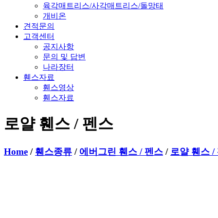
육각매트리스/사각매트리스/돌망태
개비온
견적문의
고객센터
공지사항
문의 및 답변
나라장터
휀스자료
휀스영상
휀스자료
로얄 휀스 / 펜스
Home
/
휀스종류
/
에버그린 휀스 / 펜스
/
로얄 휀스 /