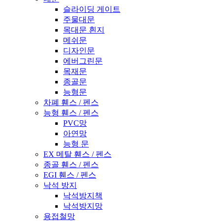
슬라이딩 게이트
주물대문
목대문 흰지
메쉬문
디자인문
에버그린문
목재문
종골문
능형문
차폐 휀스 / 펜스
능형 휀스 / 펜스
PVC망
아연망
능형 문
EX 메탈 휀스 / 펜스
종골 휀스 / 펜스
EGI 휀스 / 펜스
낙석 방지
낙석방지책
낙석방지망
용접철망