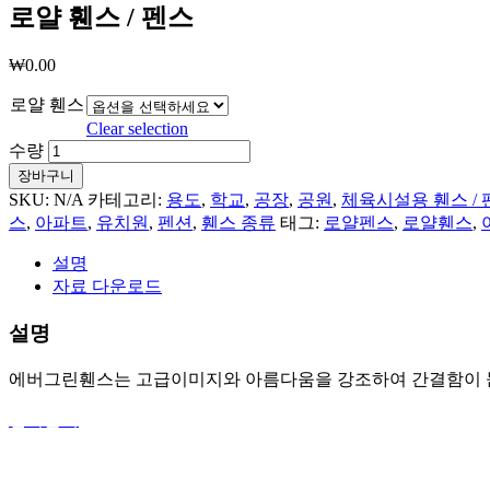
로얄 휀스 / 펜스
₩
0.00
로얄 휀스
Clear selection
수량
장바구니
SKU:
N/A
카테고리:
용도
,
학교
,
공장
,
공원
,
체육시설용 휀스 / 
스
,
아파트
,
유치원
,
펜션
,
휀스 종류
태그:
로얄펜스
,
로얄휀스
,
설명
자료 다운로드
설명
에버그린휀스는 고급이미지와 아름다움을 강조하여 간결함이 돋보
견적문의