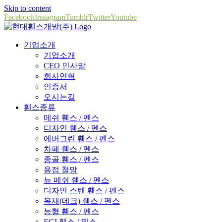
Skip to content
Facebook
Instagram
Tumblr
Twitter
Youtube
기업소개
기업소개
CEO 인사말
회사연혁
인증서
오시는길
휀스종류
메쉬 휀스 / 펜스
디자인 휀스 / 펜스
에버그린 휀스 / 펜스
차폐 휀스 / 펜스
종골 휀스 / 펜스
용접 철망
뉴 메쉬 휀스 / 펜스
디자인 스텐 휀스 / 펜스
목재(데크) 휀스 / 펜스
능형 휀스 / 펜스
EGI 휀스 / 펜스