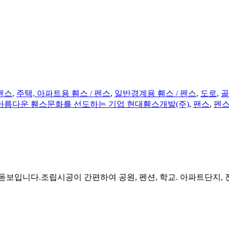
펜스
,
주택, 아파트용 휀스 / 펜스
,
일반경계용 휀스 / 펜스
,
도로
,
골
아름다운 휀스문화를 선도하는 기업 현대휀스개발(주)
,
팬스
,
펜
입니다.조립시공이 간편하여 공원, 펜션, 학교. 아파트단지, 