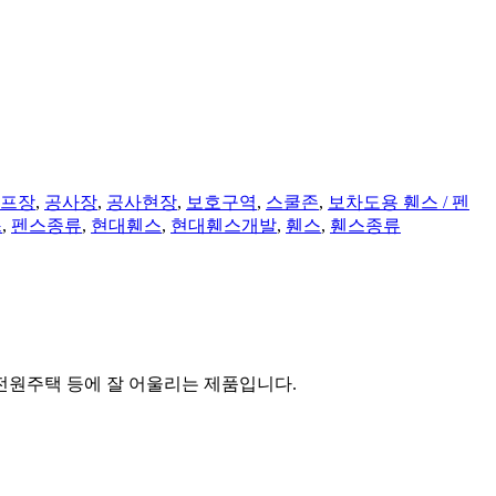
프장
,
공사장
,
공사현장
,
보호구역
,
스쿨존
,
보차도용 휀스 / 펜
스
,
펜스종류
,
현대휀스
,
현대휀스개발
,
휀스
,
휀스종류
전원주택 등에 잘 어울리는 제품입니다.