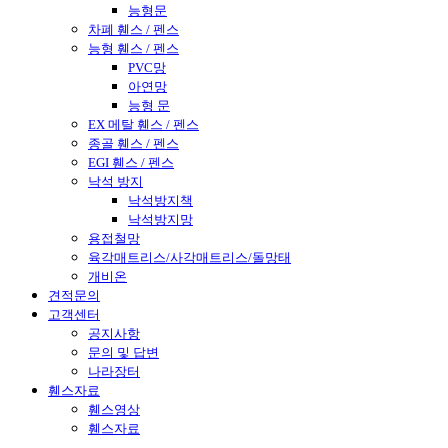
능형문
차폐 휀스 / 펜스
능형 휀스 / 펜스
PVC망
아연망
능형 문
EX 메탈 휀스 / 펜스
종골 휀스 / 펜스
EGI 휀스 / 펜스
낙석 방지
낙석방지책
낙석방지망
용접철망
육각매트리스/사각매트리스/돌망태
개비온
견적문의
고객센터
공지사항
문의 및 답변
나라장터
휀스자료
휀스영상
휀스자료