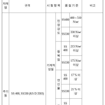
자재
규격
시 험 항 목
품 질 기 준
비고
명
400～510
SS400
인
N/㎟
장
강
330 N/㎟
도
SS330
이상
215 N/㎟
SS
400
이상
항
복
점
175 N/㎟
SS330
이상
기계적
성질
17 % 이
SS
400
상
연
신
율
21 % 이
SS330
주기
상
SS 400, SS330 (KS D 3503)
둥
SS