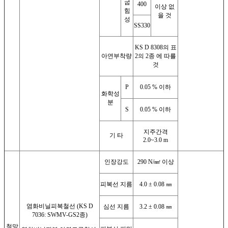
굽
400
이상 없
힘
을 것
성
SS330
KS D 8308의 표
아연부착량
2의 2종 에 따를
것
P
0.05 % 이하
화학성
분
S
0.05 % 이하
지주간격
기 타
2.0~3.0 m
인장강도
290 N/㎟ 이상
피복선 지름
4.0 ± 0.08 ㎜
염화비닐피복철선 (KS D
심선 지름
3.2 ± 0.08 ㎜
7036: SWMV-GS2종)
철망