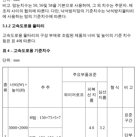
비고. 망눈치수는 50, 56및 58을 기본으로 사용하며, 그 외 치수는 주문자
․
제
조자 사이의 협의에 따른다. 다만, 낙석방지망의 기준치수는 낙석방지울타리
에 사용하는 망의 기준치수에 따른다.
5.1.2 고속도로용 울타리
고속도로용 울타리의 구성 부재로 조립된 제품의 너비 및 높이의 기준 치수
등은 표 4에 따른다.
표 4 – 고속도로용 기준치수
단위 : mm
주요부품표준
종
너비(W) ×
주 주
형 식
비 고
피복
류
높이(H)
심선
와이어로프
선 지
지름
름
표준
H빔 : 150×75×5×7
구간
3000×2000
4.0
3.2
단부
1