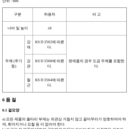
단위 : mm
구분
허용차
비 고
너비 및 높이
±8
강
KS D 3502에 따른
재
다.
두께 (주기
강
KS D 3568에 따른
완제품의 경우 도금 두께를 포함한
둥)
관
다.
다.
철
KS D 3504에 따른
근
다.
6 품 질
6.1 겉모양
a) 모든 제품의 울타리 부재는 외관상 거칠지 않고 끝마무리가 양호하여야 하
며, 휘어지거나 요철 등 이 없어야 한다.