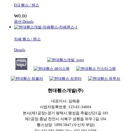
EGI 휀스 / 펜스
₩
0.00
옵션
Details
차폐 휀스 / 펜스
Details
현대휀스개발(주)
대표이사: 김해용
사업자등록번호: 125-81-34604
본사(제1공장):경기 평택시 팽성읍 추팔산단1길 181
제2공장:충남 천안시 서북구 성환읍 와우 2길 104
휀스상담: 1899.5847 (수신자 부담)
Tel: 031.691.5880 | Fax: 031.691.6298