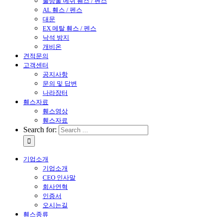
물방울 메쉬 휀스 / 펜스
AL 휀스 / 펜스
대문
EX 메탈 휀스 / 펜스
낙석 방지
개비온
견적문의
고객센터
공지사항
문의 및 답변
나라장터
휀스자료
휀스영상
휀스자료
Search for:
기업소개
기업소개
CEO 인사말
회사연혁
인증서
오시는길
휀스종류