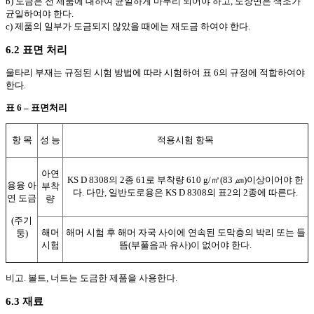
b) 도금은 전 제품에 대하여 균일하게 마무리 되어야 하고, 도장면은 색조가
균일하여야 한다.
c) 제품의 일부가 도금되지 않았을 때에는 재도금 하여야 한다.
6.2 표면 처리
울타리 부재는 규정된 시험 방법에 따라 시험하여 표 6의 규정에 적합하여야
한다.
표 6 – 표면처리
항 목
성 능
적용시험 항목
아연
KS D 8308의 2종 61로 부착량 610 g/㎡(83 ㎛)이상이어야 한
용융 아
부착
다. 다만, 일반도로용은 KS D 8308의 표2의 2종에 따른다.
연 도금
량
(주기
해머
해머 시험 후 해머 자국 사이에 연속된 도막층의 박리 또는 들
둥)
시험
뜸(부풀음과 유사)이 없어야 한다.
비고. 볼트, 너트는 도금한 제품을 사용한다.
6.3 재료