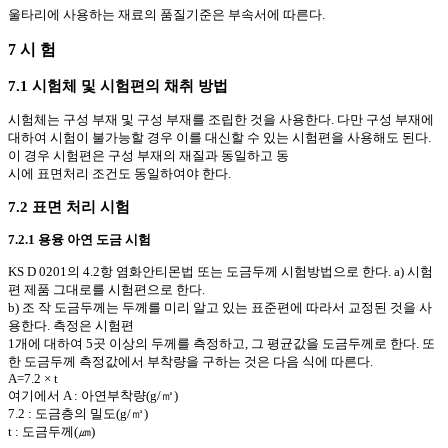
울타리에 사용하는 재료의 품질기준은 부속서에 따른다.
7 시 험
7.1 시험체 및 시험편의 채취 방법
시험체는 구성 부재 및 구성 부재를 조립한 것을 사용한다. 다만 구성 부재에
대하여 시험이 불가능할 경우 이를 대신할 수 있는 시험편을 사용해도 된다.
이 경우 시험편은 구성 부재의 재질과 동일하고 동
시에 표면처리 조건도 동일하여야 한다.
7.2 표면 처리 시험
7.2.1 용융 아연 도금 시험
KS D 0201의 4.2항 염화안티몬법 또는 도금두께 시험방법으로 한다. a) 시험
편 제품 그대로를 시험편으로 한다.
b) 조 작 도금두께는 두께를 미리 알고 있는 표준편에 따라서 교정된 것을 사
용한다. 측정은 시험편
1개에 대하여 5곳 이상의 두께를 측정하고, 그 평균값을 도금두께로 한다. 또
한 도금두께 측정값에서 부착량을 구하는 것은 다음 식에 따른다.
A=7.2 × t
여기에서 A : 아연부착량(g/㎡)
7.2 : 도금층의 밀도(g/㎥)
t : 도금두께(㎛)