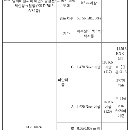
피복선 피막
염화비닐피복 아연도금철선:
0.3 ㎜이상
두께
체인링크철망 (KS D 7018
:VS2종)
망눈치수
50, 56, 58(± 3%)
피복선의 색 : 녹
기타
색계통
【156.8
KN 이
상】
183 KN
G
1,470 N/㎟ 이상
이상
※【 】
(117)
은 Ø 18
파단하
3×7의
중
기준
※ ( )은
197 KN
Ø16
A
1,620 N/㎟ 이상
이상
6×24의
(126)
기준
Ø 20 6×24
도
0.09(0.06) ㎜ 이