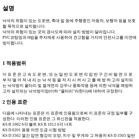
설명
낙석의 위험이 있는 도로변, 축대 밑 등에 주행중인 자동차, 보행자 등을 보호
할 목적으로 설치됩니다.
낙석의 위험이 있는 곳의 경사도에 따라 설치 방법이 달라집니다.
PVC코팅망과 H빔을 주자재로 사용하여 견고함을 가지며 안전사고를 미연에
방지합니다.
1 적용범위
이 표 준 은 고 속 도 로 변 , 또 는 일 반 도 로 변 의 암 반 구 간 비 탈 면 으 로
부 터 떨 어 져 내 리 는 낙 석 등 을 저 지 시 켜 사 고 를 예 방 하 고자 설치되
는 낙석방지 울타리 및 절개면의 강우나 풍화작용 등에 의한 낙석을 예방하
고자 설치되는 낙석방지망(이하 “울타리”라한다)에 대하여 규정한다.
2 인용 표준
다음에 나타내는 표준은 이 표준에 인용됨으로써 이 표준의 규정 일부를 구
성한다. 이러한 인용 표준은 그 최신판을 적용한다.
KS B 1002 6각 볼트 KS B 1012 6각 너트
KS D 0201 용융 아연 도금 시험 방법
KS D 3502 열간 압연 형강의 모양, 치수 및 무게와 그 허용차 KS D 3503 일반