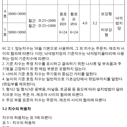
4
3000×3000
보강형
종로
횡로
호
낙석
프
프
철근 : D 25×2000
4.0
3.2
방지
Ø20
Ø16
철근 : D 25×1000
망
5
비보강
3000×3000
6×24
6×24
호
형
비 고 1. 망눈치수는 50을 기본으로 사용하며, 그 외 치수는 주문자
․
제조자 사
이의 협의에 따른다. 다만, 낙석방지망의 기준치수는 낙석방지울타리에 사용
하는 망의 기준치수에 따른다.
2. 기준 치수는 투영 치수를 표시하고 결속하기 위한 나사류 및 부속품과 주
기둥을 고정하기 위 한 매입 부분은 포함하지 않는다.
3. 너비의 기준 호칭 치수는 주기둥의 중심간 거리를 말한다.
4. 높이의 기준 호칭 치수는 일반적으로 기초상단에서 꺾임부까지를 말한다
(꺾임부를 제외한다).
5. 형식2 및 형식3은 옹벽용, 터널용, 토공용 등 용도에 따라 설치방법이 달라
지므로 이는 주문 자
․
제조자 사이의 협의에 따른다.
6. 주요 부품 표준의 치수는 주문자
․
제조자 사이의 협의에 따른다.
5.2 치수의 허용차
치수의 허용차는 표 5에 따른다.
표 5 – 치수의 허용차