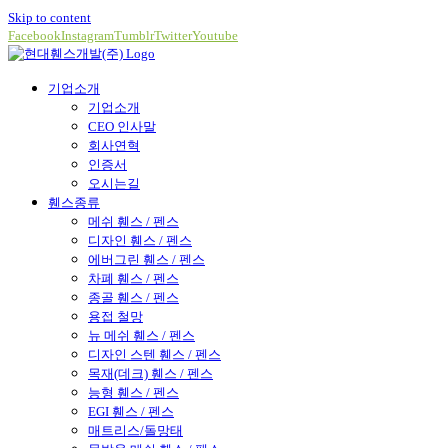
Skip to content
Facebook
Instagram
Tumblr
Twitter
Youtube
기업소개
기업소개
CEO 인사말
회사연혁
인증서
오시는길
휀스종류
메쉬 휀스 / 펜스
디자인 휀스 / 펜스
에버그린 휀스 / 펜스
차폐 휀스 / 펜스
종골 휀스 / 펜스
용접 철망
뉴 메쉬 휀스 / 펜스
디자인 스텐 휀스 / 펜스
목재(데크) 휀스 / 펜스
능형 휀스 / 펜스
EGI 휀스 / 펜스
매트리스/돌망태