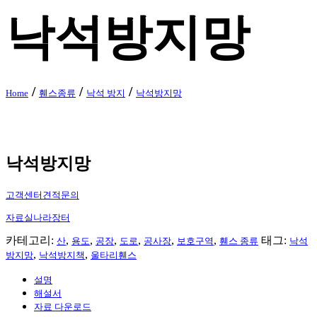
낙석방지망
/
/
/
Home
휀스종류
낙석 방지
낙석방지망
낙석방지망
고객센터
견적문의
자료실
나라장터
카테고리:
,
,
,
,
,
,
태그:
산
용도
공장
도로
공사장
보호구역
휀스 종류
낙석
,
,
방지망
낙석방지책
울타리휀스
설명
해설서
자료 다운로드