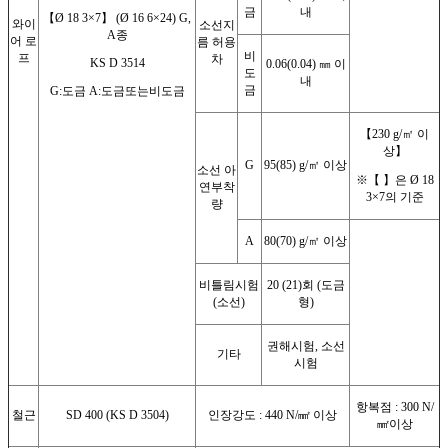
금
내
【Ø 18 3×7】 (Ø 16 6×24) G,
와이
소선지
A종
어 로
름 허용
비
프
차
KS D 3514
0.06(0.04) ㎜ 이
도
내
금
G:도금 A:도금또는비도금
【230 g/㎡ 이
상】
G
95(85) g/㎡ 이상
소선 아
※【 】은 Ø 18
연부착
3×7의 기준
량
A
80(70) g/㎡ 이상
비틀림시험
20 (21)회 (도금
(소선)
형)
권해시험, 소선
기타
시험
항복점 : 300 N/
철근
SD 400 (KS D 3504)
인장강도 : 440 N/㎟ 이상
㎟이상