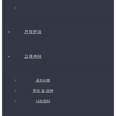
견적문의
고객센터
공지사항
문의 및 답변
나라장터