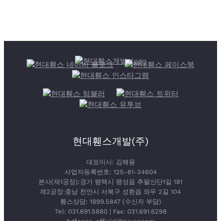
현대휀스개발(주)
대표이사: 김해용
사업자등록번호: 125-81-34604
본사(제1공장):경기 평택시 팽성읍 추팔산단1길 181
제2공장:충남 천안시 서북구 성환읍 와우 2길 104
휀스상담: 1899.5847 (수신자 부담)
Tel: 031.691.5880 | Fax: 031.691.6298