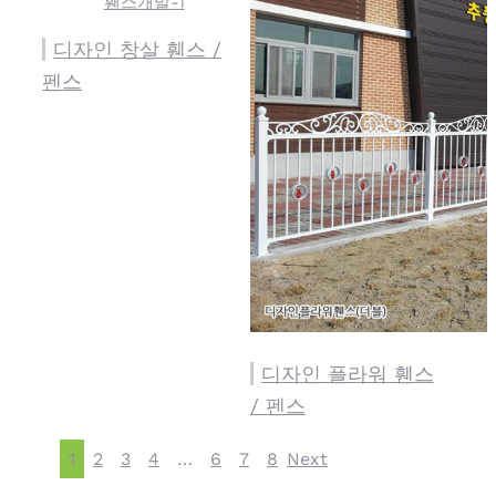
디자인 창살 휀스 /
펜스
디자인 플라워 휀스
/ 펜스
1
2
3
4
…
6
7
8
Next