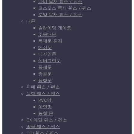
나비 목재 휀스 / 펜스
코스모스 목재 휀스 / 펜스
로얄 목재 휀스 / 펜스
대문
슬라이딩 게이트
주물대문
목대문 흰지
메쉬문
디자인문
에버그린문
목재문
종골문
능형문
차폐 휀스 / 펜스
능형 휀스 / 펜스
PVC망
아연망
능형 문
EX 메탈 휀스 / 펜스
종골 휀스 / 펜스
EGI 휀스 / 펜스