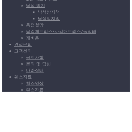
낙석 방지
낙석방지책
낙석방지망
용접철망
육각매트리스/사각매트리스/돌망태
개비온
견적문의
고객센터
공지사항
문의 및 답변
나라장터
휀스자료
휀스영상
휀스자료