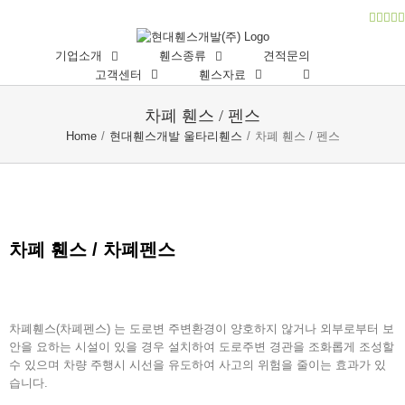
Skip
Face
Inst
Tu
T
to
content
기업소개
휀스종류
견적문의
고객센터
휀스자료
차폐 휀스 / 펜스
Home
/
현대휀스개발 울타리휀스
/
차폐 휀스 / 펜스
차폐 휀스 / 차폐펜스
차폐휀스(차폐펜스) 는 도로변 주변환경이 양호하지 않거나 외부로부터 보
안을 요하는 시설이 있을 경우 설치하여 도로주변 경관을 조화롭게 조성할
수 있으며 차량 주행시 시선을 유도하여 사고의 위험을 줄이는 효과가 있
습니다.