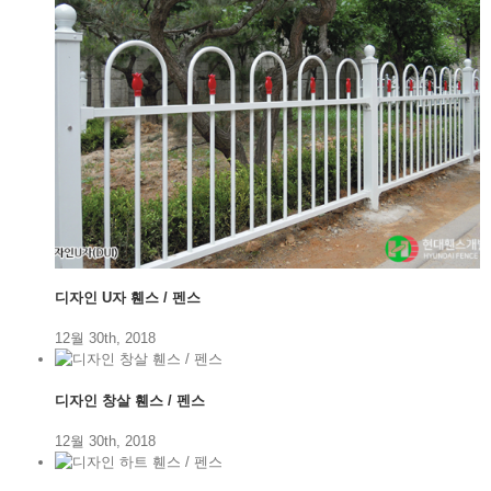
현대휀스개발(주)
디자인 U자 휀스 / 펜스
12월 30th, 2018
대표이사: 김해용
사업자등록번호: 125-81-34604
본사(제1공장):경기 평택시 팽성읍 추팔산단1길 181
디자인 창살 휀스 / 펜스
제2공장:충남 천안시 서북구 성환읍 와우 2길 104
휀스상담: 1899.5847 (수신자 부담)
12월 30th, 2018
Tel: 031.691.5880 | Fax: 031.691.6298
hdfence_official@n
aver.com