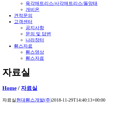
육각매트리스/사각매트리스/돌망태
개비온
견적문의
고객센터
공지사항
문의 및 답변
나라장터
휀스자료
휀스영상
휀스자료
자료실
Home
/
자료실
자료실
현대휀스개발(주)
2018-11-29T14:40:13+00:00