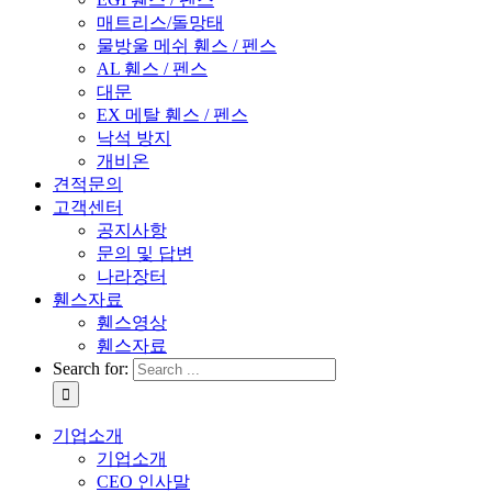
매트리스/돌망태
물방울 메쉬 휀스 / 펜스
AL 휀스 / 펜스
대문
EX 메탈 휀스 / 펜스
낙석 방지
개비온
견적문의
고객센터
공지사항
문의 및 답변
나라장터
휀스자료
휀스영상
휀스자료
Search for:
기업소개
기업소개
CEO 인사말