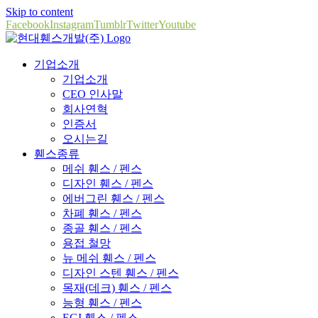
Skip to content
Facebook
Instagram
Tumblr
Twitter
Youtube
기업소개
기업소개
CEO 인사말
회사연혁
인증서
오시는길
휀스종류
메쉬 휀스 / 펜스
디자인 휀스 / 펜스
에버그린 휀스 / 펜스
차폐 휀스 / 펜스
종골 휀스 / 펜스
용접 철망
뉴 메쉬 휀스 / 펜스
디자인 스텐 휀스 / 펜스
목재(데크) 휀스 / 펜스
능형 휀스 / 펜스
EGI 휀스 / 펜스