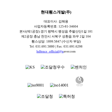
현대휀스개발(주)
대표이사: 김해용
사업자등록번호: 125-81-34604
본사(제1공장):경기 평택시 팽성읍 추팔산단1길 181
제2공장:충남 천안시 서북구 성환읍 와우 2길 104
휀스상담: 1899.5847 (수신자 부담)
Tel: 031.691.5880 | Fax: 031.691.6298
hdfence_official@n
aver.com