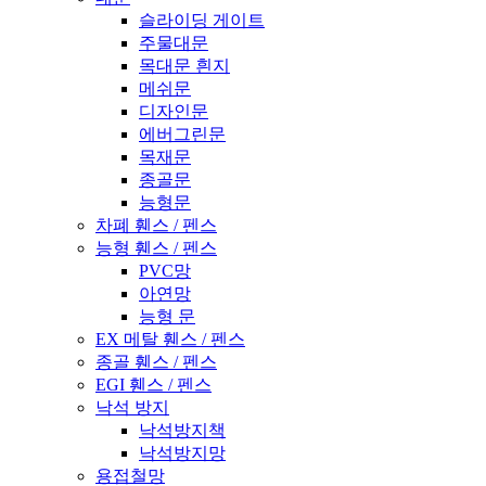
슬라이딩 게이트
주물대문
목대문 흰지
메쉬문
디자인문
에버그린문
목재문
종골문
능형문
차폐 휀스 / 펜스
능형 휀스 / 펜스
PVC망
아연망
능형 문
EX 메탈 휀스 / 펜스
종골 휀스 / 펜스
EGI 휀스 / 펜스
낙석 방지
낙석방지책
낙석방지망
용접철망