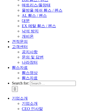
매트리스/돌망태
물방울 메쉬 휀스 / 펜스
AL 휀스 / 펜스
대문
EX 메탈 휀스 / 펜스
낙석 방지
개비온
견적문의
고객센터
공지사항
문의 및 답변
나라장터
휀스자료
휀스영상
휀스자료
Search for:
기업소개
기업소개
CEO 인사말