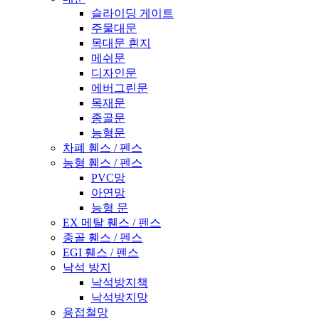
슬라이딩 게이트
주물대문
목대문 흰지
메쉬문
디자인문
에버그린문
목재문
종골문
능형문
차폐 휀스 / 펜스
능형 휀스 / 펜스
PVC망
아연망
능형 문
EX 메탈 휀스 / 펜스
종골 휀스 / 펜스
EGI 휀스 / 펜스
낙석 방지
낙석방지책
낙석방지망
용접철망