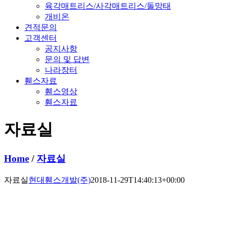
육각매트리스/사각매트리스/돌망태
개비온
견적문의
고객센터
공지사항
문의 및 답변
나라장터
휀스자료
휀스영상
휀스자료
자료실
Home
/
자료실
자료실
현대휀스개발(주)
2018-11-29T14:40:13+00:00