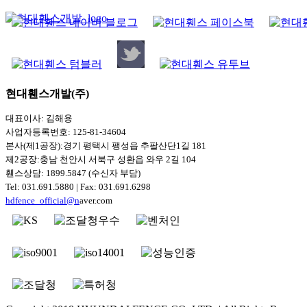
현대휀스개발(주)
대표이사: 김해용
사업자등록번호: 125-81-34604
본사(제1공장):경기 평택시 팽성읍 추팔산단1길 181
제2공장:충남 천안시 서북구 성환읍 와우 2길 104
휀스상담: 1899.5847 (수신자 부담)
Tel: 031.691.5880 | Fax: 031.691.6298
hdfence_official@n
aver.com