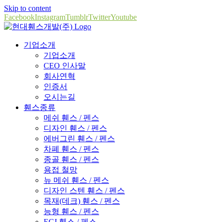
Skip to content
Facebook
Instagram
Tumblr
Twitter
Youtube
기업소개
기업소개
CEO 인사말
회사연혁
인증서
오시는길
휀스종류
메쉬 휀스 / 펜스
디자인 휀스 / 펜스
에버그린 휀스 / 펜스
차폐 휀스 / 펜스
종골 휀스 / 펜스
용접 철망
뉴 메쉬 휀스 / 펜스
디자인 스텐 휀스 / 펜스
목재(데크) 휀스 / 펜스
능형 휀스 / 펜스
EGI 휀스 / 펜스