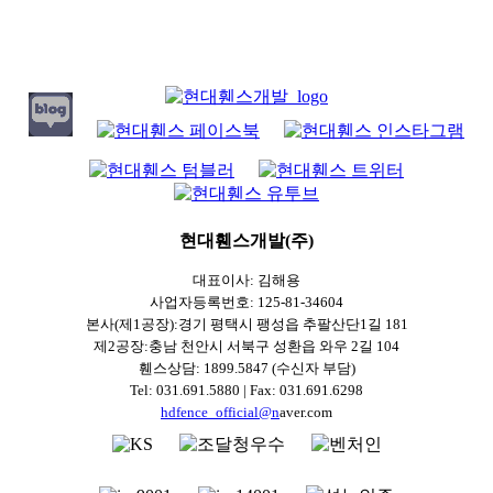
현대휀스개발(주)
대표이사: 김해용
사업자등록번호: 125-81-34604
본사(제1공장):경기 평택시 팽성읍 추팔산단1길 181
제2공장:충남 천안시 서북구 성환읍 와우 2길 104
휀스상담: 1899.5847 (수신자 부담)
Tel: 031.691.5880 | Fax: 031.691.6298
hdfence_official@n
aver.com