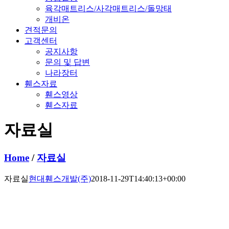
육각매트리스/사각매트리스/돌망태
개비온
견적문의
고객센터
공지사항
문의 및 답변
나라장터
휀스자료
휀스영상
휀스자료
자료실
Home
/
자료실
자료실
현대휀스개발(주)
2018-11-29T14:40:13+00:00