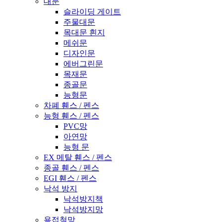
대문
슬라이딩 게이트
주물대문
목대문 흰지
메쉬문
디자인문
에버그린문
목재문
종골문
능형문
차폐 휀스 / 펜스
능형 휀스 / 펜스
PVC망
아연망
능형 문
EX 메탈 휀스 / 펜스
종골 휀스 / 펜스
EGI 휀스 / 펜스
낙석 방지
낙석방지책
낙석방지망
용접철망