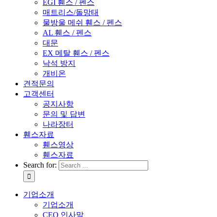
EGI 휀스 / 펜스
매트리스/돌망태
물방울 메쉬 휀스 / 펜스
AL 휀스 / 펜스
대문
EX 메탈 휀스 / 펜스
낙석 방지
개비온
견적문의
고객센터
공지사항
문의 및 답변
나라장터
휀스자료
휀스영상
휀스자료
Search for:
기업소개
기업소개
CEO 인사말