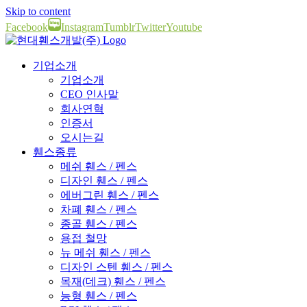
Skip to content
Facebook
Instagram
Tumblr
Twitter
Youtube
기업소개
기업소개
CEO 인사말
회사연혁
인증서
오시는길
휀스종류
메쉬 휀스 / 펜스
디자인 휀스 / 펜스
에버그린 휀스 / 펜스
차폐 휀스 / 펜스
종골 휀스 / 펜스
용접 철망
뉴 메쉬 휀스 / 펜스
디자인 스텐 휀스 / 펜스
목재(데크) 휀스 / 펜스
능형 휀스 / 펜스