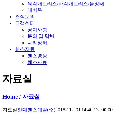
육각매트리스/사각매트리스/돌망태
개비온
견적문의
고객센터
공지사항
문의 및 답변
나라장터
휀스자료
휀스영상
휀스자료
자료실
Home
/
자료실
자료실
현대휀스개발(주)
2018-11-29T14:40:13+00:00