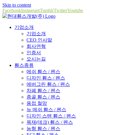
Skip to content
Facebook
Instagram
Tumblr
Twitter
Youtube
기업소개
기업소개
CEO 인사말
회사연혁
인증서
오시는길
휀스종류
메쉬 휀스 / 펜스
디자인 휀스 / 펜스
에버그린 휀스 / 펜스
차폐 휀스 / 펜스
종골 휀스 / 펜스
용접 철망
뉴 메쉬 휀스 / 펜스
디자인 스텐 휀스 / 펜스
목재(데크) 휀스 / 펜스
능형 휀스 / 펜스
EGI 휀스 / 펜스