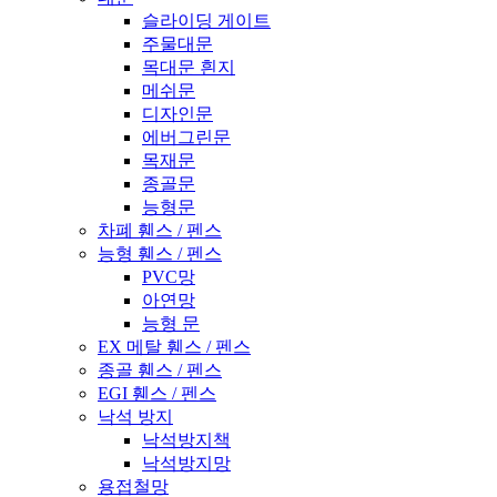
슬라이딩 게이트
주물대문
목대문 흰지
메쉬문
디자인문
에버그린문
목재문
종골문
능형문
차폐 휀스 / 펜스
능형 휀스 / 펜스
PVC망
아연망
능형 문
EX 메탈 휀스 / 펜스
종골 휀스 / 펜스
EGI 휀스 / 펜스
낙석 방지
낙석방지책
낙석방지망
용접철망