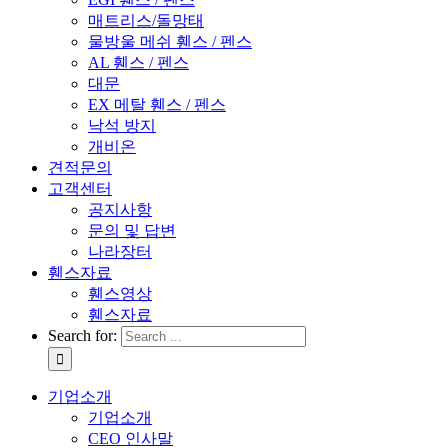
매트리스/돌망태
물방울 메쉬 휀스 / 펜스
AL 휀스 / 펜스
대문
EX 메탈 휀스 / 펜스
낙석 방지
개비온
견적문의
고객센터
공지사항
문의 및 답변
나라장터
휀스자료
휀스영상
휀스자료
Search for:
기업소개
기업소개
CEO 인사말