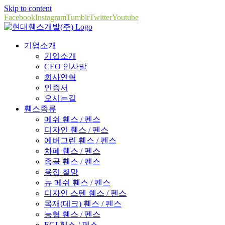
Skip to content
Facebook
Instagram
Tumblr
Twitter
Youtube
기업소개
기업소개
CEO 인사말
회사연혁
인증서
오시는길
휀스종류
메쉬 휀스 / 펜스
디자인 휀스 / 펜스
에버그린 휀스 / 펜스
차폐 휀스 / 펜스
종골 휀스 / 펜스
용접 철망
뉴 메쉬 휀스 / 펜스
디자인 스텐 휀스 / 펜스
목재(데크) 휀스 / 펜스
능형 휀스 / 펜스
EGI 휀스 / 펜스