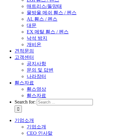
매트리스/돌망태
물방울 메쉬 휀스 / 펜스
AL 휀스 / 펜스
대문
EX 메탈 휀스 / 펜스
낙석 방지
개비온
견적문의
고객센터
공지사항
문의 및 답변
나라장터
휀스자료
휀스영상
휀스자료
Search for:
기업소개
기업소개
CEO 인사말