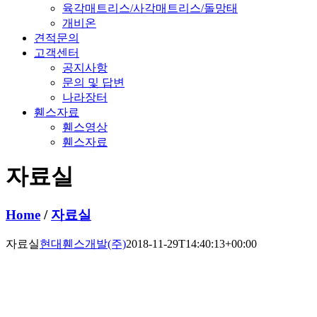
육각매트리스/사각매트리스/돌망태
개비온
견적문의
고객센터
공지사항
문의 및 답변
나라장터
휀스자료
휀스영상
휀스자료
자료실
Home
/
자료실
자료실
현대휀스개발(주)
2018-11-29T14:40:13+00:00