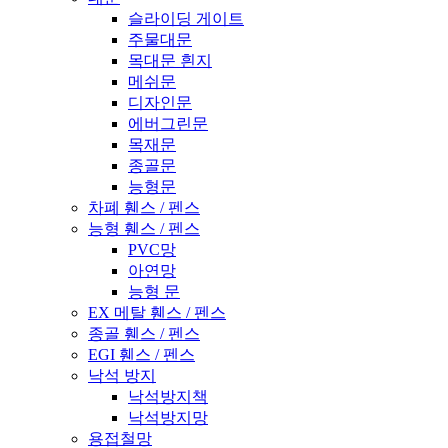
슬라이딩 게이트
주물대문
목대문 흰지
메쉬문
디자인문
에버그린문
목재문
종골문
능형문
차폐 휀스 / 펜스
능형 휀스 / 펜스
PVC망
아연망
능형 문
EX 메탈 휀스 / 펜스
종골 휀스 / 펜스
EGI 휀스 / 펜스
낙석 방지
낙석방지책
낙석방지망
용접철망