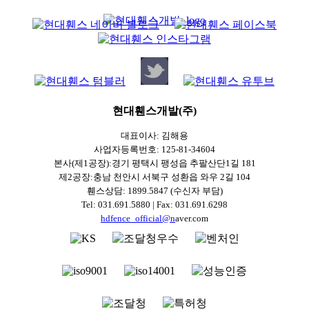
현대휀스개발(주)
대표이사: 김해용
사업자등록번호: 125-81-34604
본사(제1공장):경기 평택시 팽성읍 추팔산단1길 181
제2공장:충남 천안시 서북구 성환읍 와우 2길 104
휀스상담: 1899.5847 (수신자 부담)
Tel: 031.691.5880 | Fax: 031.691.6298
hdfence_official@n
aver.com