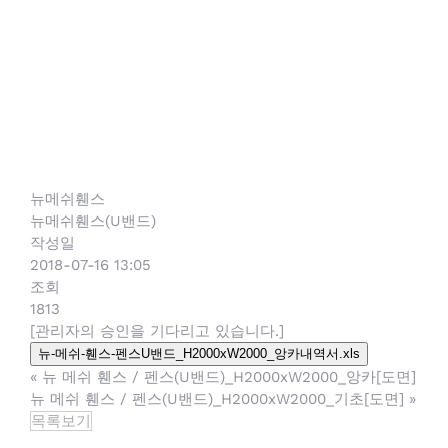
현대휀스개발(주)
인을 기다리
대표이사: 김해용
사업자등록번호: 125-81-34604
고 있습니다.
본사(제1공장):경기 평택시 팽성읍 추팔산단1길 181
제2공장:충남 천안시 서북구 성환읍 와우 2길 104
휀스상담: 1899.5847 (수신자 부담)
Tel: 031.691.5880 | Fax: 031.691.6298
hdfence_official@n
aver.com
뉴메쉬휀스
뉴메쉬휀스(U밴드)
작성일
2018-07-16 13:05
조회
1813
[관리자의 승인을 기다리고 있습니다.]
뉴-메쉬-휀스-펜스U밴드_H2000xW2000_앙카내역서.xls
«
뉴 메쉬 휀스 / 펜스(U밴드)_H2000xW2000_앙카[도면]
뉴 메쉬 휀스 / 펜스(U밴드)_H2000xW2000_기초[도면]
»
목록보기