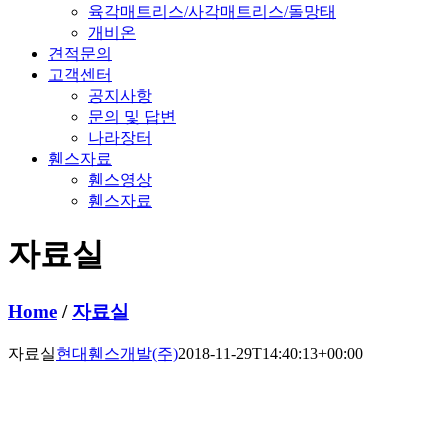
육각매트리스/사각매트리스/돌망태
개비온
견적문의
고객센터
공지사항
문의 및 답변
나라장터
휀스자료
휀스영상
휀스자료
자료실
Home
/
자료실
자료실
현대휀스개발(주)
2018-11-29T14:40:13+00:00