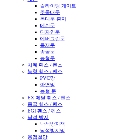
슬라이딩 게이트
주물대문
목대문 흰지
메쉬문
디자인문
에버그린문
목재문
종골문
능형문
차폐 휀스 / 펜스
능형 휀스 / 펜스
PVC망
아연망
능형 문
EX 메탈 휀스 / 펜스
종골 휀스 / 펜스
EGI 휀스 / 펜스
낙석 방지
낙석방지책
낙석방지망
용접철망