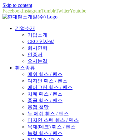
Skip to content
Facebook
Instagram
Tumblr
Twitter
Youtube
기업소개
기업소개
CEO 인사말
회사연혁
인증서
오시는길
휀스종류
메쉬 휀스 / 펜스
디자인 휀스 / 펜스
에버그린 휀스 / 펜스
차폐 휀스 / 펜스
종골 휀스 / 펜스
용접 철망
뉴 메쉬 휀스 / 펜스
디자인 스텐 휀스 / 펜스
목재(데크) 휀스 / 펜스
능형 휀스 / 펜스
EGI 휀스 / 펜스