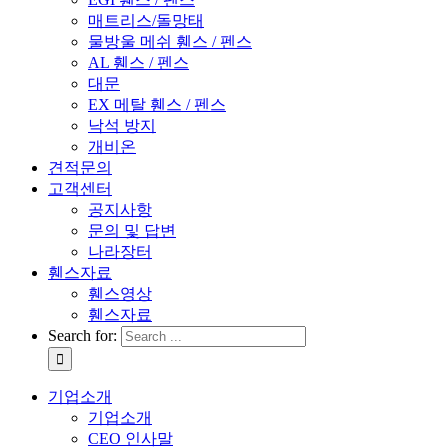
매트리스/돌망태
물방울 메쉬 휀스 / 펜스
AL 휀스 / 펜스
대문
EX 메탈 휀스 / 펜스
낙석 방지
개비온
견적문의
고객센터
공지사항
문의 및 답변
나라장터
휀스자료
휀스영상
휀스자료
Search for:
기업소개
기업소개
CEO 인사말