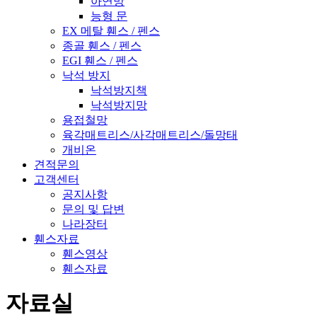
아연망
능형 문
EX 메탈 휀스 / 펜스
종골 휀스 / 펜스
EGI 휀스 / 펜스
낙석 방지
낙석방지책
낙석방지망
용접철망
육각매트리스/사각매트리스/돌망태
개비온
견적문의
고객센터
공지사항
문의 및 답변
나라장터
휀스자료
휀스영상
휀스자료
자료실