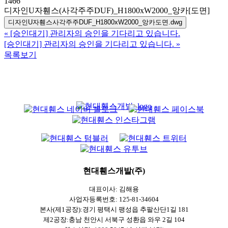
1466
디자인U자휀스(사각주주DUF)_H1800xW2000_앙카[도면]
디자인U자휀스사각주주DUF_H1800xW2000_앙카도면.dwg
«
[승인대기] 관리자의 승인을 기다리고 있습니다.
[승인대기] 관리자의 승인을 기다리고 있습니다.
»
목록보기
현대휀스개발(주)
대표이사: 김해용
사업자등록번호: 125-81-34604
본사(제1공장):경기 평택시 팽성읍 추팔산단1길 181
제2공장:충남 천안시 서북구 성환읍 와우 2길 104