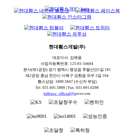
현대휀스개발(주)
대표이사: 김해용
사업자등록번호: 125-81-34604
본사(제1공장):경기 평택시 팽성읍 추팔산단1길 181
제2공장:충남 천안시 서북구 성환읍 와우 2길 104
휀스상담: 1899.5847 (수신자 부담)
Tel: 031.691.5880 | Fax: 031.691.6298
hdfence_official@n
aver.com