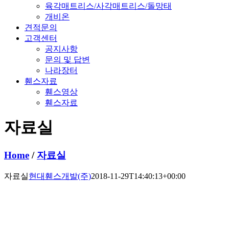
육각매트리스/사각매트리스/돌망태
개비온
견적문의
고객센터
공지사항
문의 및 답변
나라장터
휀스자료
휀스영상
휀스자료
자료실
Home
/
자료실
자료실
현대휀스개발(주)
2018-11-29T14:40:13+00:00