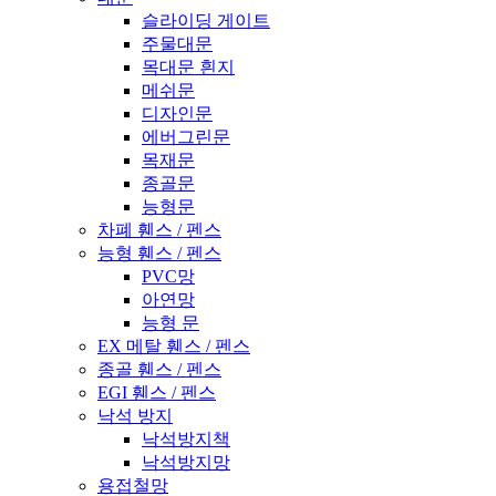
슬라이딩 게이트
주물대문
목대문 흰지
메쉬문
디자인문
에버그린문
목재문
종골문
능형문
차폐 휀스 / 펜스
능형 휀스 / 펜스
PVC망
아연망
능형 문
EX 메탈 휀스 / 펜스
종골 휀스 / 펜스
EGI 휀스 / 펜스
낙석 방지
낙석방지책
낙석방지망
용접철망