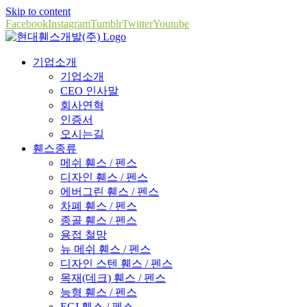
Skip to content
Facebook
Instagram
Tumblr
Twitter
Youtube
기업소개
기업소개
CEO 인사말
회사연혁
인증서
오시는길
휀스종류
메쉬 휀스 / 펜스
디자인 휀스 / 펜스
에버그린 휀스 / 펜스
차폐 휀스 / 펜스
종골 휀스 / 펜스
용접 철망
뉴 메쉬 휀스 / 펜스
디자인 스텐 휀스 / 펜스
목재(데크) 휀스 / 펜스
능형 휀스 / 펜스
EGI 휀스 / 펜스