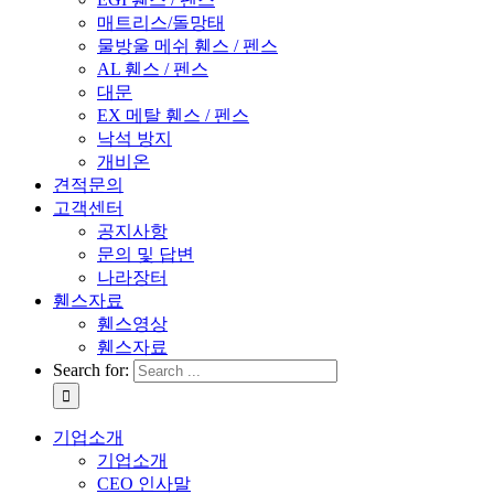
매트리스/돌망태
물방울 메쉬 휀스 / 펜스
AL 휀스 / 펜스
대문
EX 메탈 휀스 / 펜스
낙석 방지
개비온
견적문의
고객센터
공지사항
문의 및 답변
나라장터
휀스자료
휀스영상
휀스자료
Search for:
기업소개
기업소개
CEO 인사말