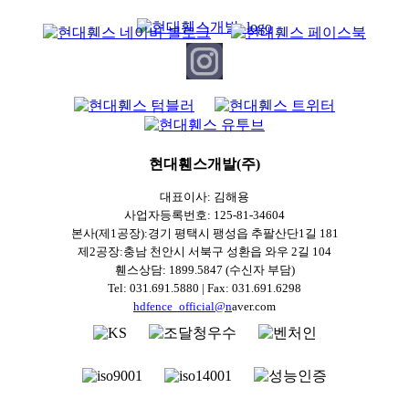
현대휀스개발(주)
대표이사: 김해용
사업자등록번호: 125-81-34604
본사(제1공장):경기 평택시 팽성읍 추팔산단1길 181
제2공장:충남 천안시 서북구 성환읍 와우 2길 104
휀스상담: 1899.5847 (수신자 부담)
Tel: 031.691.5880 | Fax: 031.691.6298
hdfence_official@n
aver.com