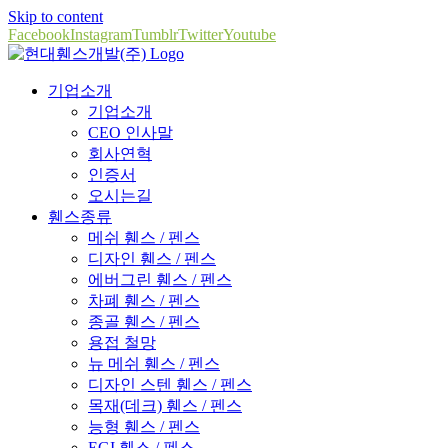
Skip to content
Facebook
Instagram
Tumblr
Twitter
Youtube
기업소개
기업소개
CEO 인사말
회사연혁
인증서
오시는길
휀스종류
메쉬 휀스 / 펜스
디자인 휀스 / 펜스
에버그린 휀스 / 펜스
차폐 휀스 / 펜스
종골 휀스 / 펜스
용접 철망
뉴 메쉬 휀스 / 펜스
디자인 스텐 휀스 / 펜스
목재(데크) 휀스 / 펜스
능형 휀스 / 펜스
EGI 휀스 / 펜스