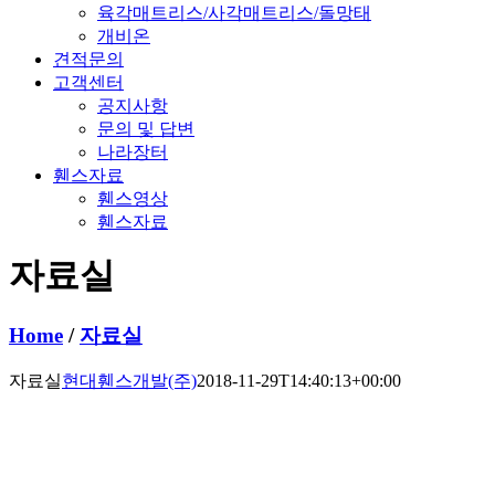
육각매트리스/사각매트리스/돌망태
개비온
견적문의
고객센터
공지사항
문의 및 답변
나라장터
휀스자료
휀스영상
휀스자료
자료실
Home
/
자료실
자료실
현대휀스개발(주)
2018-11-29T14:40:13+00:00