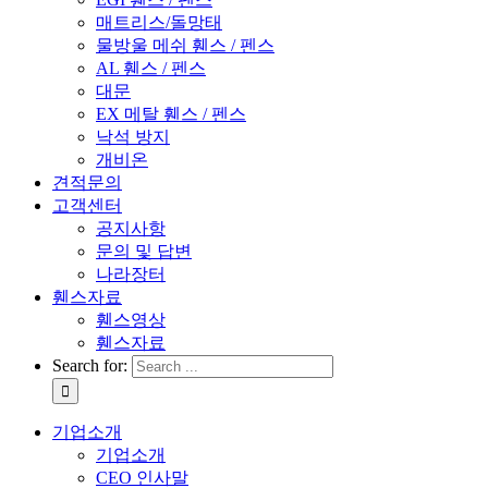
매트리스/돌망태
물방울 메쉬 휀스 / 펜스
AL 휀스 / 펜스
대문
EX 메탈 휀스 / 펜스
낙석 방지
개비온
견적문의
고객센터
공지사항
문의 및 답변
나라장터
휀스자료
휀스영상
휀스자료
Search for:
기업소개
기업소개
CEO 인사말