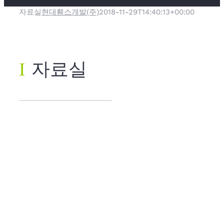
자료실
현대휀스개발(주)
2018-11-29T14:40:13+00:00
Ι
자료실
뉴 메쉬 휀
스 / 펜스(W
주주-연결밴