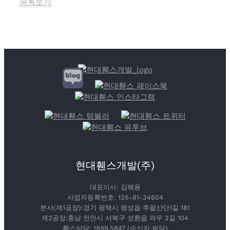
목록보기
현대휀스개발(주)
대표이사: 김해용
사업자등록번호: 125-81-34604
본사(제1공장):경기 평택시 팽성읍 추팔산단1길 181
제2공장:충남 천안시 서북구 성환읍 와우 2길 104
휀스상담: 1899.5847 (수신자 부담)