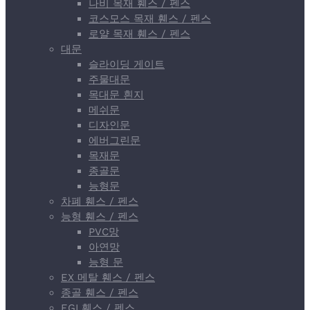
나비 목재 휀스 / 펜스
코스모스 목재 휀스 / 펜스
로얄 목재 휀스 / 펜스
대문
슬라이딩 게이트
주물대문
목대문 흰지
메쉬문
디자인문
에버그린문
목재문
종골문
능형문
차폐 휀스 / 펜스
능형 휀스 / 펜스
PVC망
아연망
능형 문
EX 메탈 휀스 / 펜스
종골 휀스 / 펜스
EGI 휀스 / 펜스