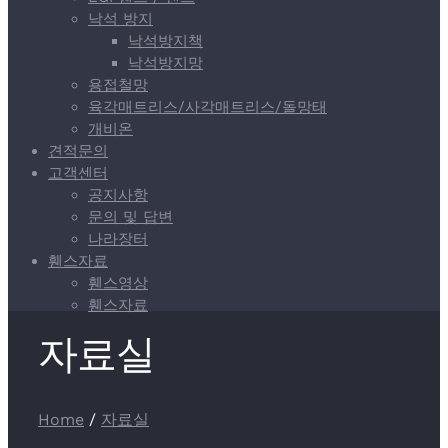
낙석 방지
낙석방지책
낙석방지망
용접철망
육각매트리스/사각매트리스/돌망태
개비온
견적문의
고객센터
공지사항
문의 및 답변
나라장터
휀스자료
휀스영상
휀스자료
자료실
Home
/
자료실