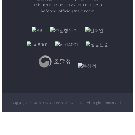
Tel: 031.691.5880 | Fax: 031.691.6298
hdfence_official@n
aver.com
Copyright 2018 HYUNDAI FENCE CO.,LTD. | All Rights Reserved