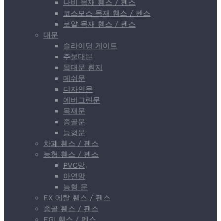
나비 목재 휀스 / 펜스
코스모스 목재 휀스 / 펜스
로얄 목재 휀스 / 펜스
대문
슬라이딩 게이트
주물대문
목대문 흰지
메쉬문
디자인문
에버그린문
목재문
종골문
능형문
차폐 휀스 / 펜스
능형 휀스 / 펜스
PVC망
아연망
능형 문
EX 메탈 휀스 / 펜스
종골 휀스 / 펜스
EGI 휀스 / 펜스