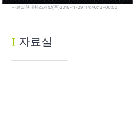
자료실
현대휀스개발(주)
2018-11-29T14:40:13+00:00
Ι
자료실
축구장(원형
주주-그물
망-횡파이