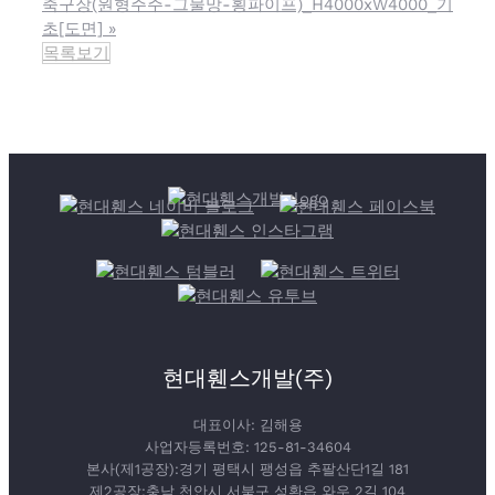
축구장(원형주주-그물망-횡파이프)_H4000xW4000_기
초[도면]
»
목록보기
현대휀스개발(주)
대표이사: 김해용
사업자등록번호: 125-81-34604
본사(제1공장):경기 평택시 팽성읍 추팔산단1길 181
제2공장:충남 천안시 서북구 성환읍 와우 2길 104