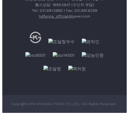
휀스상담: 1899.5847 (수신자 부담)
Tel: 031.691.5880 | Fax: 031.691.6298
hdfence_official@n
aver.com
Copyright 2018 HYUNDAI FENCE CO.,LTD. | All Rights Reserved