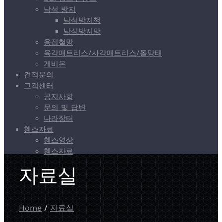
낙석 방지
낙석방지책
낙석방지망
용접철망
육각매트리스/사각매트리스/돌망태
개비온
견적문의
고객센터
공지사항
문의 및 답변
나라장터
휀스자료
휀스영상
휀스자료
자료실
Home
/
자료실