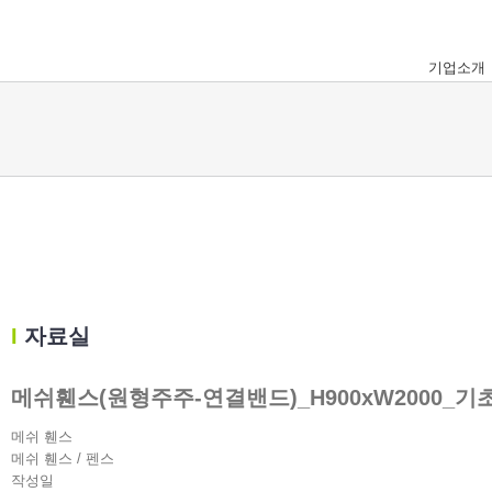
Skip
to
content
기업소개
Ι
자료실
메쉬휀스(원형주주-연결밴드)_H900xW2000_기초
메쉬 휀스
메쉬 휀스 / 펜스
작성일