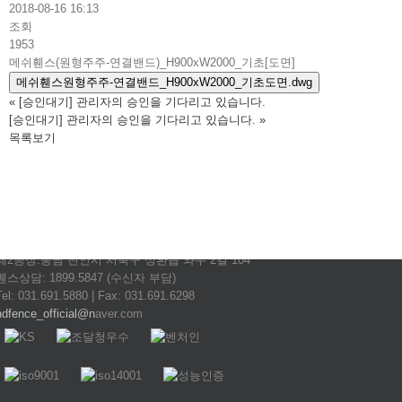
2018-08-16 16:13
조회
1953
메쉬휀스(원형주주-연결밴드)_H900xW2000_기초[도면]
메쉬휀스원형주주-연결밴드_H900xW2000_기초도면.dwg
«
[승인대기] 관리자의 승인을 기다리고 있습니다.
[승인대기] 관리자의 승인을 기다리고 있습니다.
»
목록보기
현대휀스개발(주)
대표이사: 김해용
사업자등록번호: 125-81-34604
본사(제1공장):경기 평택시 팽성읍 추팔산단1길 181
제2공장:충남 천안시 서북구 성환읍 와우 2길 104
휀스상담: 1899.5847 (수신자 부담)
Tel: 031.691.5880 | Fax: 031.691.6298
hdfence_official@n
aver.com