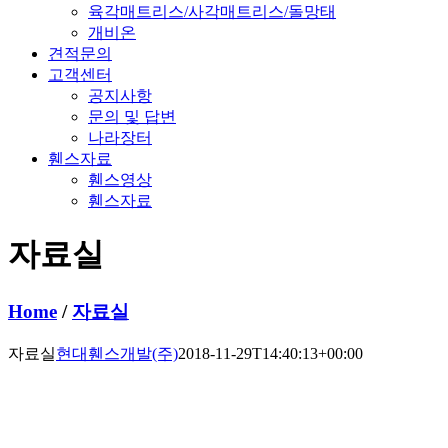
육각매트리스/사각매트리스/돌망태
개비온
견적문의
고객센터
공지사항
문의 및 답변
나라장터
휀스자료
휀스영상
휀스자료
자료실
Home
/
자료실
자료실
현대휀스개발(주)
2018-11-29T14:40:13+00:00