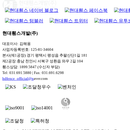
현대휀스개발(주)
대표이사: 김해용
사업자등록번호: 125-81-34604
본사(제1공장):경기 평택시 팽성읍 추팔산단1길 181
제2공장:충남 천안시 서북구 성환읍 와우 2길 104
휀스상담: 1899.5847 (수신자 부담)
Tel: 031.691.5880 | Fax: 031.691.6298
hdfence_official@n
aver.com