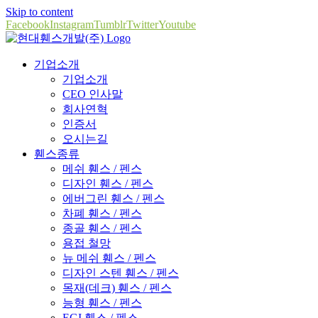
Skip to content
Facebook
Instagram
Tumblr
Twitter
Youtube
기업소개
기업소개
CEO 인사말
회사연혁
인증서
오시는길
휀스종류
메쉬 휀스 / 펜스
디자인 휀스 / 펜스
에버그린 휀스 / 펜스
차폐 휀스 / 펜스
종골 휀스 / 펜스
용접 철망
뉴 메쉬 휀스 / 펜스
디자인 스텐 휀스 / 펜스
목재(데크) 휀스 / 펜스
능형 휀스 / 펜스
EGI 휀스 / 펜스