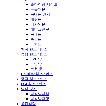
슬라이딩 게이트
주물대문
목대문 흰지
메쉬문
디자인문
에버그린문
목재문
종골문
능형문
차폐 휀스 / 펜스
능형 휀스 / 펜스
PVC망
아연망
능형 문
EX 메탈 휀스 / 펜스
종골 휀스 / 펜스
EGI 휀스 / 펜스
낙석 방지
낙석방지책
낙석방지망
용접철망