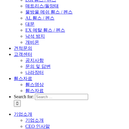
매트리스/돌망태
물방울 메쉬 휀스 / 펜스
AL 휀스 / 펜스
대문
EX 메탈 휀스 / 펜스
낙석 방지
개비온
견적문의
고객센터
공지사항
문의 및 답변
나라장터
휀스자료
휀스영상
휀스자료
Search for:
기업소개
기업소개
CEO 인사말