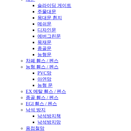
슬라이딩 게이트
주물대문
목대문 흰지
메쉬문
디자인문
에버그린문
목재문
종골문
능형문
차폐 휀스 / 펜스
능형 휀스 / 펜스
PVC망
아연망
능형 문
EX 메탈 휀스 / 펜스
종골 휀스 / 펜스
EGI 휀스 / 펜스
낙석 방지
낙석방지책
낙석방지망
용접철망