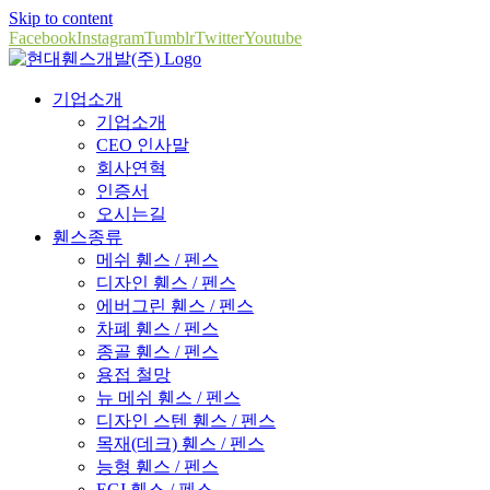
Skip to content
Facebook
Instagram
Tumblr
Twitter
Youtube
기업소개
기업소개
CEO 인사말
회사연혁
인증서
오시는길
휀스종류
메쉬 휀스 / 펜스
디자인 휀스 / 펜스
에버그린 휀스 / 펜스
차폐 휀스 / 펜스
종골 휀스 / 펜스
용접 철망
뉴 메쉬 휀스 / 펜스
디자인 스텐 휀스 / 펜스
목재(데크) 휀스 / 펜스
능형 휀스 / 펜스
EGI 휀스 / 펜스