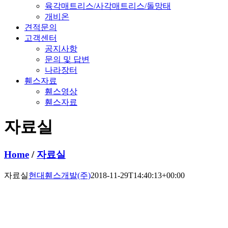
육각매트리스/사각매트리스/돌망태
개비온
견적문의
고객센터
공지사항
문의 및 답변
나라장터
휀스자료
휀스영상
휀스자료
자료실
Home
/
자료실
자료실
현대휀스개발(주)
2018-11-29T14:40:13+00:00