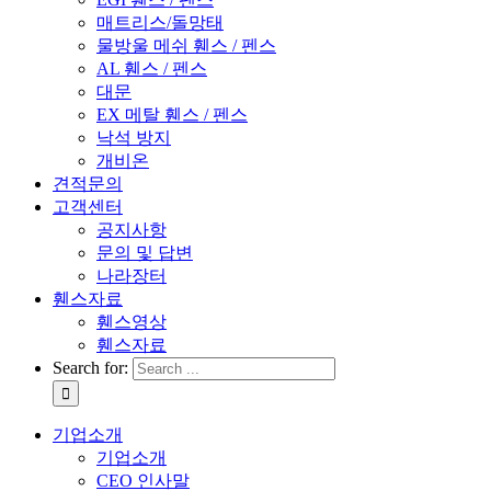
매트리스/돌망태
물방울 메쉬 휀스 / 펜스
AL 휀스 / 펜스
대문
EX 메탈 휀스 / 펜스
낙석 방지
개비온
견적문의
고객센터
공지사항
문의 및 답변
나라장터
휀스자료
휀스영상
휀스자료
Search for:
기업소개
기업소개
CEO 인사말