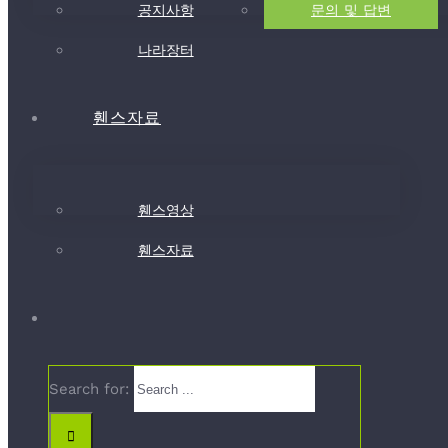
공지사항
문의 및 답변
나라장터
휀스자료
휀스영상
휀스자료
Search for: