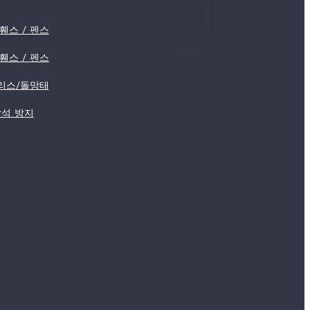
휀스 / 펜스
휀스 / 펜스
리스/돌망태
낙석 방지