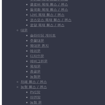
클로버 목재 휀스 / 펜스
들국화 목재 휀스 / 펜스
나비 목재 휀스 / 펜스
코스모스 목재 휀스 / 펜스
로얄 목재 휀스 / 펜스
대문
슬라이딩 게이트
주물대문
목대문 흰지
메쉬문
디자인문
에버그린문
목재문
종골문
능형문
차폐 휀스 / 펜스
능형 휀스 / 펜스
PVC망
아연망
능형 문