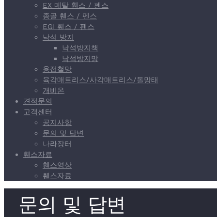
EX 메탈 휀스 / 펜스
종골 휀스 / 펜스
EGI 휀스 / 펜스
낙석 방지
낙석방지책
낙석방지망
용접철망
육각매트리스/사각매트리스/돌망태
개비온
견적문의
고객센터
공지사항
문의 및 답변
나라장터
휀스자료
휀스영상
휀스자료
문의 및 답변