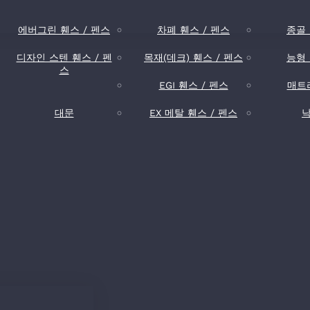
에버그린 휀스 / 펜스
차폐 휀스 / 펜스
종골 
디자인 스텐 휀스 / 펜
목재(데크) 휀스 / 펜스
능형 
스
EGI 휀스 / 펜스
매트
대문
EX 메탈 휀스 / 펜스