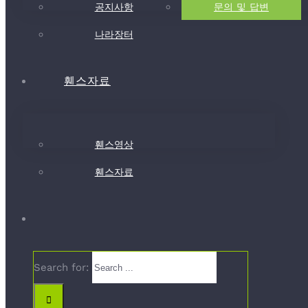
공지사항
문의 및 답변
나라장터
휀스자료
휀스영상
휀스자료
Search for: