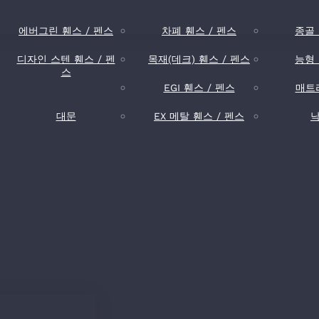
에버그린 휀스 / 펜스
차폐 휀스 / 펜스
종골 
디자인 스텐 휀스 / 펜
목재(데크) 휀스 / 펜스
능형 
스
EGI 휀스 / 펜스
매트
대문
EX 메탈 휀스 / 펜스