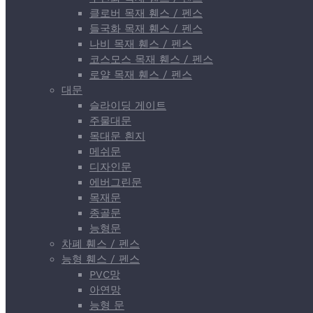
클로버 목재 휀스 / 펜스
들국화 목재 휀스 / 펜스
나비 목재 휀스 / 펜스
코스모스 목재 휀스 / 펜스
로얄 목재 휀스 / 펜스
대문
슬라이딩 게이트
주물대문
목대문 흰지
메쉬문
디자인문
에버그린문
목재문
종골문
능형문
차폐 휀스 / 펜스
능형 휀스 / 펜스
PVC망
아연망
능형 문