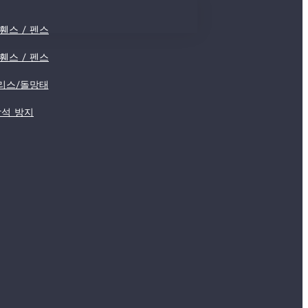
휀스 / 펜스
휀스 / 펜스
리스/돌망태
낙석 방지