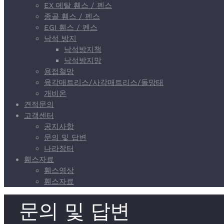
EX 메탈 휀스 / 펜스
종골 휀스 / 펜스
EGI 휀스 / 펜스
낙석 방지
낙석방지책
낙석방지망
용접철망
육각매트리스/사각매트리스/돌망태
개비온
견적문의
고객센터
공지사항
문의 및 답변
나라장터
휀스자료
휀스영상
휀스자료
문의 및 답변