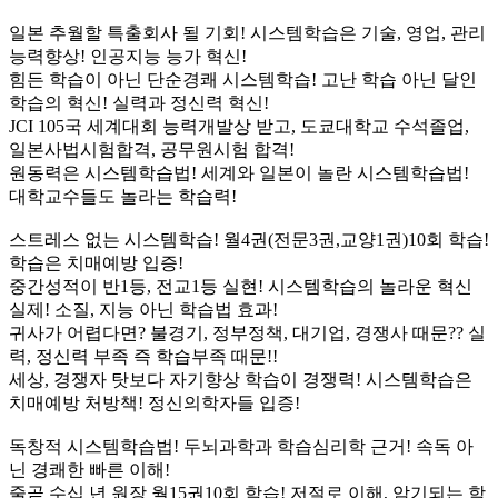
일본 추월할 특출회사 될 기회! 시스템학습은 기술, 영업, 관리
능력향상! 인공지능 능가 혁신!
힘든 학습이 아닌 단순경쾌 시스템학습! 고난 학습 아닌 달인
학습의 혁신! 실력과 정신력 혁신!
JCI 105국 세계대회 능력개발상 받고, 도쿄대학교 수석졸업,
일본사법시험합격, 공무원시험 합격!
원동력은 시스템학습법! 세계와 일본이 놀란 시스템학습법!
대학교수들도 놀라는 학습력!
스트레스 없는 시스템학습! 월4권(전문3권,교양1권)10회 학습!
학습은 치매예방 입증!
중간성적이 반1등, 전교1등 실현! 시스템학습의 놀라운 혁신
실제! 소질, 지능 아닌 학습법 효과!
귀사가 어렵다면? 불경기, 정부정책, 대기업, 경쟁사 때문?? 실
력, 정신력 부족 즉 학습부족 때문!!
세상, 경쟁자 탓보다 자기향상 학습이 경쟁력! 시스템학습은
치매예방 처방책! 정신의학자들 입증!
독창적 시스템학습법! 두뇌과학과 학습심리학 근거! 속독 아
닌 경쾌한 빠른 이해!
줄곧 수십 년 원장 월15권10회 학습! 저절로 이해, 암기되는 학