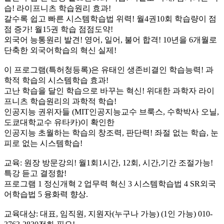
습! 라이프니츠 학습원리 효과!
갈수록 쉽고 빠른 시스템학습법 위력! 월4권10회 학습량이 점
점 증가! 월15권 학습 점점도약!
외국어 능통원리 발견! 영어, 일어, 불어 합격! 10년을 6개월로
단축한 외국어학습의 혁신 실제!
이 프로그램(특허청등록)은 유태인 생존비결인 학습능력! 과
학적 학습의 시스템학습 효과!
고난 학습을 달인 학습으로 바꾸는 혁신! 위대한 과학자 라이
프니츠 학습원리의 과학적 학습!
인공지능 권위자들 (MIT인공지능교수 브룩스, 수학박사 오닐,
도쿄대학교수 유타카)이 확인한
인공지능 초월하는 학습의 창조력, 판단력! 좌절 없는 학습, 눈
피로 없는 시스템학습!
교육: 원장 방문강의! 월1회1시간, 12회, 시간,기간 조절가능!
특강 듣고 결정함!
프로그램 1 정신개혁 2 업무력 혁신 3 시스템학습법 4 SR외국
어학습법 5 융화력 향상.
교육대상: 대표, 임직원, 지원자(누구나 가능) (1인 가능) 010-