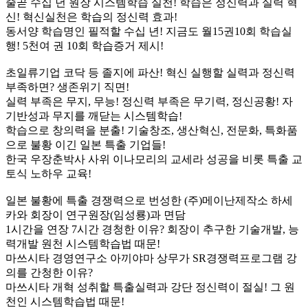
줄곧 수십 년 원장 시스템학습 실천! 학습은 정신력과 실력 혁
신! 혁신실천은 학습의 정신력 효과!
동서양 학습명인 필적할 수십 년! 지금도 월15권10회 학습실
행! 5천여 권 10회 학습증거 제시!
초일류기업 코닥 등 졸지에 파산! 혁신 실행할 실력과 정신력
부족하면? 생존위기 직면!
실력 부족은 무지, 무능! 정신력 부족은 무기력, 정신공황! 자
기반성과 무지를 깨닫는 시스템학습!
학습으로 창의력을 분출! 기술창조, 생산혁신, 전문화, 특화품
으로 불황 이긴 일본 특출 기업들!
한국 우장춘박사 사위 이나모리의 교세라 성공을 비롯 특출 교
토식 노하우 교육!
일본 불황에 특출 경쟁력으로 번성한 (주)메이난제작소 하세
카와 회장이 연구원장(임성룡)과 면담
1시간을 연장 7시간 경청한 이유? 회장이 추구한 기술개발, 능
력개발 원천 시스템학습법 때문!
마쓰시타 경영연구소 아끼야마 상무가 SR경쟁력프로그램 강
의를 간청한 이유?
마쓰시타 개혁 성취할 특출실력과 강단 정신력이 절실! 그 원
천인 시스템학습법 때문!