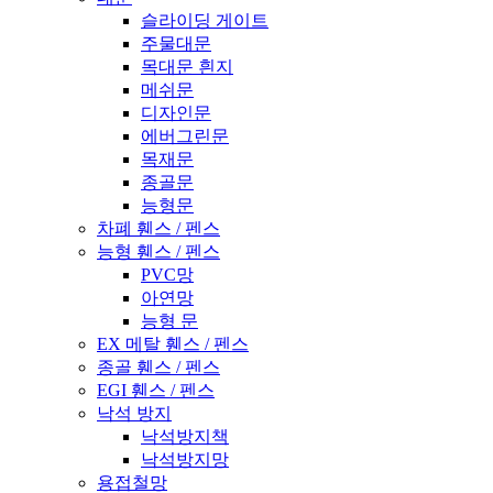
슬라이딩 게이트
주물대문
목대문 흰지
메쉬문
디자인문
에버그린문
목재문
종골문
능형문
차폐 휀스 / 펜스
능형 휀스 / 펜스
PVC망
아연망
능형 문
EX 메탈 휀스 / 펜스
종골 휀스 / 펜스
EGI 휀스 / 펜스
낙석 방지
낙석방지책
낙석방지망
용접철망