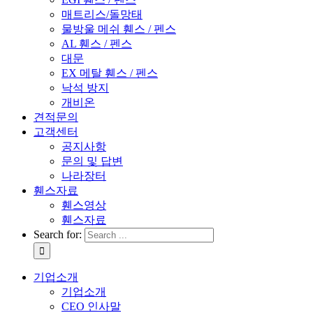
매트리스/돌망태
물방울 메쉬 휀스 / 펜스
AL 휀스 / 펜스
대문
EX 메탈 휀스 / 펜스
낙석 방지
개비온
견적문의
고객센터
공지사항
문의 및 답변
나라장터
휀스자료
휀스영상
휀스자료
Search for:
기업소개
기업소개
CEO 인사말