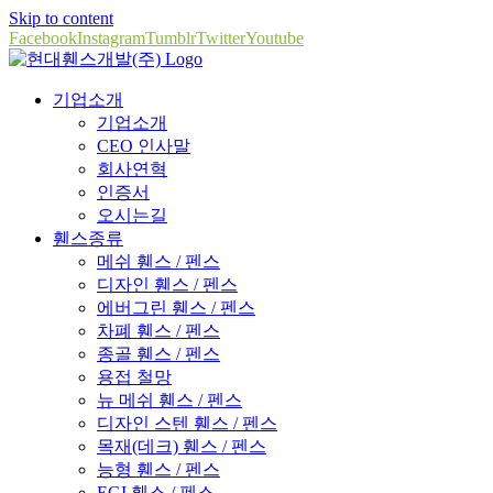
Skip to content
Facebook
Instagram
Tumblr
Twitter
Youtube
기업소개
기업소개
CEO 인사말
회사연혁
인증서
오시는길
휀스종류
메쉬 휀스 / 펜스
디자인 휀스 / 펜스
에버그린 휀스 / 펜스
차폐 휀스 / 펜스
종골 휀스 / 펜스
용접 철망
뉴 메쉬 휀스 / 펜스
디자인 스텐 휀스 / 펜스
목재(데크) 휀스 / 펜스
능형 휀스 / 펜스
EGI 휀스 / 펜스