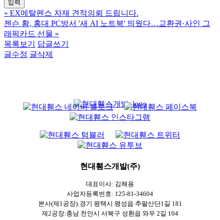
«
EX메탈펜스 자재 견적의뢰 드립니다.
젠슨 황, 홍대 PC방서 '새 AI 노트북' 띄웠다…교환권·사인 그
래픽카드 선물
»
목록보기
답글쓰기
글수정
글삭제
현대휀스개발(주)
대표이사: 김해용
사업자등록번호: 125-81-34604
본사(제1공장):경기 평택시 팽성읍 추팔산단1길 181
제2공장:충남 천안시 서북구 성환읍 와우 2길 104